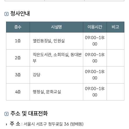
청사안내
청
층수
시설명
이용시간
비고
사
안
09:00~18:
1층
열린동장실, 민원실
내
00
작은도서관, 소회의실, 동대본
09:00~18:
2층
부
00
09:00~18:
3층
강당
00
09:00~18:
4층
행정실, 문화교실
00
주소 및 대표전화
주 소
: 서울시 서초구 청두곶길 36 (방배동)