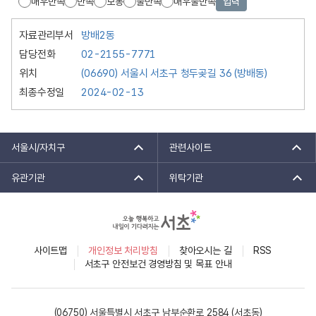
매우만족
만족
보통
불만족
매우불만족
입력
자료관리부서
방배2동
담당전화
02-2155-7771
위치
(06690) 서울시 서초구 청두곶길 36 (방배동)
최종수정일
2024-02-13
서울시/자치구
관련사이트
유관기관
위탁기관
사이트맵
개인정보 처리방침
찾아오시는 길
RSS
서초구 안전보건 경영방침 및 목표 안내
(06750) 서울특별시 서초구 남부순환로 2584 (서초동)