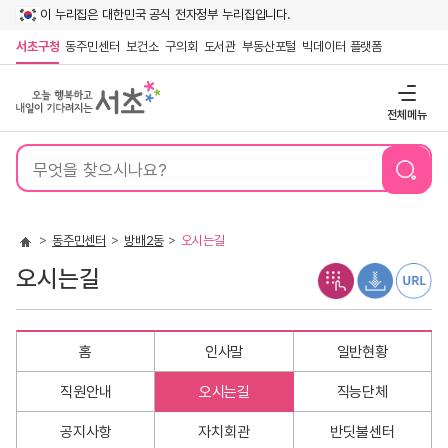
이 누리집은 대한민국 공식 전자정부 누리집입니다.
서초구청
동주민센터
보건소
구의회
도서관
부동산포털
빅데이터 플랫폼
전체메뉴
통
합
검
색
동주민센터
방배2동
오시는길
오시는길
홈
인사말
일반현황
직원안내
오시는길
직능단체
공지사항
자치회관
반딧불센터