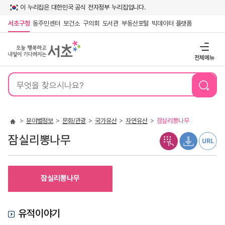
이 누리집은 대한민국 공식 전자정부 누리집입니다.
서초구청
동주민센터
보건소
구의회
도서관
부동산포털
빅데이터 플랫폼
전체메뉴
통
합
검
색
분야별정보
문화/관광
국가유산
자연유산
잠실리뽕나무
잠실리뽕나무
잠실리뽕나무
유적이야기