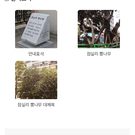
안내표석
잠실리 뽕나무
잠실리 뽕나무 대체목