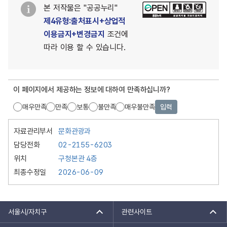
본 저작물은 "공공누리"
제4유형:출처표시+상업적
이용금지+변경금지
조건에
따라 이용 할 수 있습니다.
이 페이지에서 제공하는 정보에 대하여 만족하십니까?
매우만족
만족
보통
불만족
매우불만족
입력
자료관리부서
문화관광과
담당전화
02-2155-6203
위치
구청본관 4층
최종수정일
2026-06-09
서울시/자치구
관련사이트