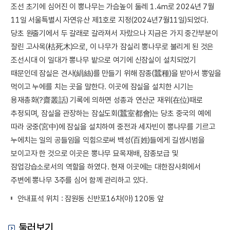
조선 초기에 심어진 이 뽕나무는 가슴높이 둘레 1.4m로 2024년 7월
11일 서울특별시 자연유산 제1호로 지정(2024년7월11일)되었다.
당초 원줄기에서 두 갈래로 갈라져서 자랐으나 지금은 가지 중간부분이
잘린 고사목(枯死木)으로, 이 나무가 잠실리 뽕나무로 불리게 된 것은
조선시대 이 일대가 뽕나무 밭으로 여기에 신잠실이 설치되었기
때문인데 잠실은 견사(絹絲)를 만들기 위해 잠종(蠶種)을 받아서 뽕잎을
먹이고 누에를 치는 곳을 말한다. 이곳에 잠실을 설치한 시기는
용재총화(?齋叢話) 기록에 의하면 성종과 연산군 재위(在位)때로
추정되며, 잠실을 관장하는 잠실도회(蠶室都會)는 당초 중국의 예에
따라 궁중(宮中)에 잠실을 설치하여 중전과 세자빈이 뽕나무를 기르고
누에치는 일의 공들임을 익힘으로써 백성(百姓)들에게 길쌈시범을
보이고자 한 것으로 이곳은 뽕나무 묘목재배, 잠종보급 및
잠업강습소로서의 역할을 하였다. 현재 이곳에는 대한잠사회에서
주변에 뽕나무 3주를 심어 함께 관리하고 있다.
안내표석 위치 : 잠원동 신반포16차(아) 120동 앞
둘러보기