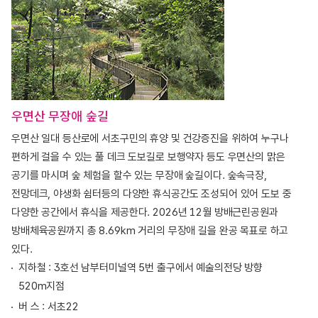
우면산 무장애 숲길
우면산 일대 등산로에 서초구민의 휴양 및 건강증진을 위하여 누구나
편하게 걸을 수 있는 풀 데크 도보길로 보행약자 등도 우면산의 맑은
공기를 마시며 숲 체험을 할수 있는 무장애 숲길이다. 숲속극장,
전망데크, 야생화 쉼터등의 다양한 휴식공간도 조성되어 있어 도보 중
다양한 공간에서 휴식을 제공한다. 2026년 12월 방배근린공원과
방배체육공원까지 총 8.69km 거리의 무장애 길을 완공 목표로 하고
있다.
지하철 : 3호선 남부터미널역 5번 출구에서 예술의전당 방향
520m지점
버 스 : 서초22