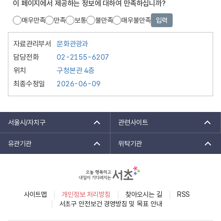
이 페이지에서 제공하는 정보에 대하여 만족하십니까?
매우만족
만족
보통
불만족
매우불만족
입력
자료관리부서
문화관광과
담당전화
02-2155-6207
위치
구청본관 4층
최종수정일
2026-06-09
서울시/자치구
관련사이트
유관기관
위탁기관
사이트맵
개인정보 처리방침
찾아오시는 길
RSS
서초구 안전보건 경영방침 및 목표 안내