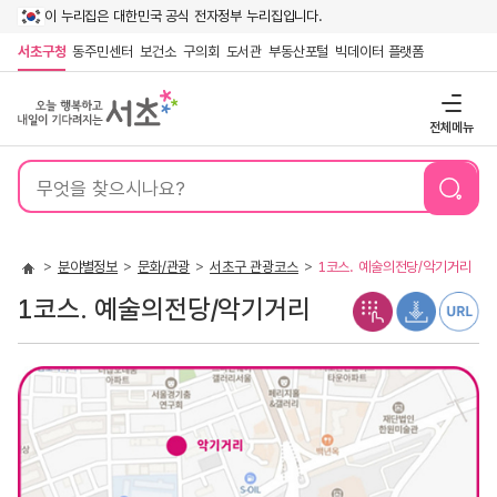
이 누리집은 대한민국 공식 전자정부 누리집입니다.
서초구청
동주민센터
보건소
구의회
도서관
부동산포털
빅데이터 플랫폼
전체메뉴
통
합
검
색
분야별정보
문화/관광
서초구 관광코스
1코스. 예술의전당/악기거리
1코스. 예술의전당/악기거리