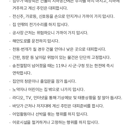
침수가 예상되는 건물의 지하공간에는 주차를 하지 마시고, 지하에
거주하고 계신 주민은 대피합시다.
전신주, 가로등, 신호등을 손으로 만지거나 가까이 가지 맙시다.
집 안팎의 전기수리를 하지 맙시다.
공사장 근처는 위험하오니 가까이 가지 맙시다.
해안도로를 운전하지 맙시다.
천둥·번개가 칠 경우 건물 안이나 낮은 곳으로 대피합시다.
간판, 창문 등 날아갈 위험이 있는 물건은 단단히 고정합시다.
송전철탑이 넘어졌을 때는 119나 시·군·구청 또는 한전에 즉시
연락합시다.
집안의 창문이나 출입문을 잠가 둡시다.
노약자나 어린이는 집 밖으로 나가지 맙시다.
라디오, TV, 인터넷을 통해 기상예보 및 태풍상황을 잘 알아 둡시다.
바닷가 근처나 저지대에 계신 주민은 대피준비를 합시다.
어업활동이나 선박을 묶는 행위를 하지 맙시다.
어로시설을 철거하거나 고정하는 행위를 하지 맙시다.