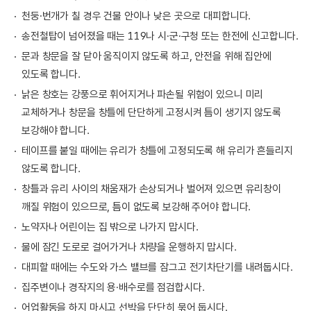
천둥·번개가 칠 경우 건물 안이나 낮은 곳으로 대피합니다.
송전철탑이 넘어졌을 때는 119나 시·군·구청 또는 한전에 신고합니다.
문과 창문을 잘 닫아 움직이지 않도록 하고, 안전을 위해 집안에
있도록 합니다.
낡은 창호는 강풍으로 휘어지거나 파손될 위험이 있으니 미리
교체하거나 창문을 창틀에 단단하게 고정시켜 틈이 생기지 않도록
보강해야 합니다.
테이프를 붙일 때에는 유리가 창틀에 고정되도록 해 유리가 흔들리지
않도록 합니다.
창틀과 유리 사이의 채움재가 손상되거나 벌어져 있으면 유리창이
깨질 위험이 있으므로, 틈이 없도록 보강해 주어야 합니다.
노약자나 어린이는 집 밖으로 나가지 맙시다.
물에 잠긴 도로로 걸어가거나 차량을 운행하지 맙시다.
대피할 때에는 수도와 가스 밸브를 잠그고 전기차단기를 내려둡시다.
집주변이나 경작지의 용·배수로를 점검합시다.
어업활동을 하지 마시고 선박을 단단히 묶어 둡시다.