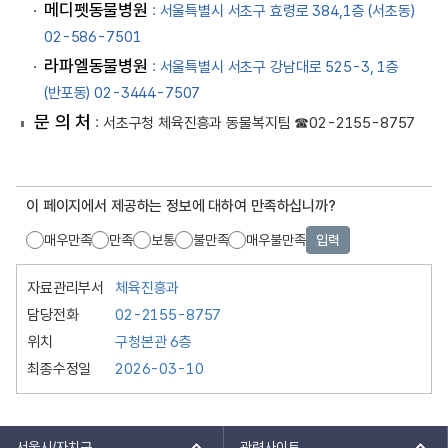
메디펫동물병원
: 서울특별시 서초구 효령로 384,1층 (서초동)
02-586-7501
라파엘동물병원
: 서울특별시 서초구 강남대로 525-3, 1층
(반포동) 02-3444-7507
문 의 처
: 서초구청 체육진흥과 동물복지팀 ☎02-2155-8757
이 페이지에서 제공하는 정보에 대하여 만족하십니까?
매우만족
만족
보통
불만족
매우불만족
입력
자료관리부서
체육진흥과
담당전화
02-2155-8757
위치
구청본관 6층
최종수정일
2026-03-10
서울시/자치구
관련사이트