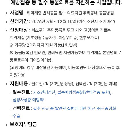
예방접종 등 필수 동물의료를 지원하는 사업입니다.
사업명
: 취약계층 반려동물 필수 의료지원 우리동네 동물병원
신청기간
: 2026년 3월 ~ 12월 10일 (예산 소진시 조기마감)
신청대상
: 서초구에 주민등록을 두고 개와 고양이를 기르는
취약계층 (기초생활수급자 및 차상위계층, 한부모가족)
※ 가구당 2마리까지 지원 가능(1회/1년)
※ 동물등록된 반려견, 반려묘만 지원가능하며 취약계층 본인명의로
동물등록이 되어있어야함.
(고양이의 경우 내장형만 가능하며, 미등록견도 내장형으로 등록 후
지원가능)
지원내용
: 필수진료비(30만원 상당), 선택진료비(20만원 이내)
필수진료
: 기초건강검진, 필수예방접종(광견병 접종 포함),
심장사상충 예방약
선택진료
: 필수 진료 중 발견된 질병에 대한 치료 또는 중성화
수술
보호자부담금