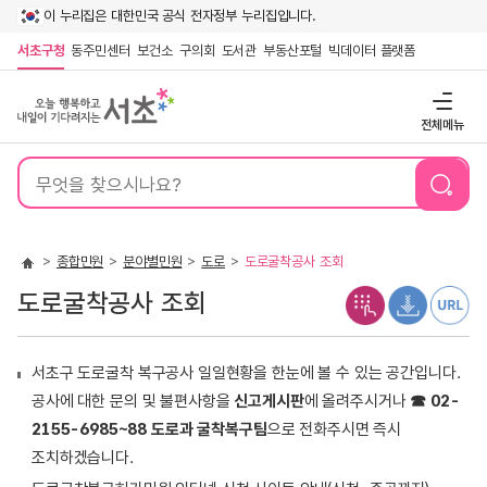
이 누리집은 대한민국 공식 전자정부 누리집입니다.
서초구청
동주민센터
보건소
구의회
도서관
부동산포털
빅데이터 플랫폼
전체메뉴
통
합
검
색
종합민원
분야별민원
도로
도로굴착공사 조회
도로굴착공사 조회
서초구 도로굴착 복구공사 일일현황을 한눈에 볼 수 있는 공간입니다.
공사에 대한 문의 및 불편사항을
신고게시판
에 올려주시거나
☎
02-
2155-6985~88 도로과 굴착복구팀
으로 전화주시면 즉시
조치하겠습니다.