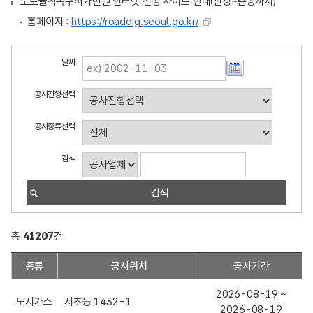
도로굴착복구허가민원 인터넷 신청 사이트 안내(신청~준공까지)
홈페이지 :
https://roaddig.seoul.go.kr/
도
날짜
로
공사진행선택
굴
착
공사종류선택
/
복
검색
구
공
사
검
총
41207
건
색
도
종류
공사위치
공사기간
로
굴
2026-08-19 ~
도시가스
서초동 1432-1
착
2026-08-19