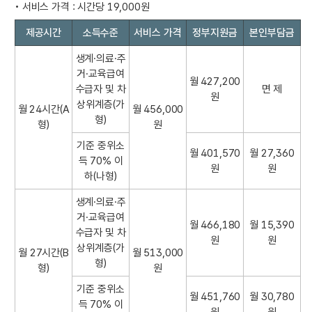
• 서비스 가격 : 시간당 19,000원
서
제공시간
소득수준
서비스 가격
정부지원금
본인부담금
비
스
생계·의료·주
제
거·교육급여
월 427,200
공
수급자 및 차
면 제
원
시
상위계층(가
월 24시간(A
월 456,000
간
형)
형)
원
및
기준 중위소
본
월 401,570
월 27,360
득 70% 이
인
원
원
하(나형)
부
담
생계·의료·주
금
거·교육급여
월 466,180
월 15,390
의
수급자 및 차
원
원
제
상위계층(가
월 27시간(B
월 513,000
공
형)
형)
원
시
간
기준 중위소
월 451,760
월 30,780
,
득 70% 이