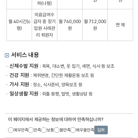
원
원
소
하(나형)
득
의료급여수
수
월 40시간(c
급자 중 장기
월 760,000
월 712,000
전
면 제
형)
입원 사례관
원
원
,
리 퇴원자
서
비
스
서비스 내용
가
격
신체수발 지원
: 목욕, 대소변, 옷 입기, 세면, 식사 등 보조
,
건강 지원
: 체위변경, 간단한 재활운동 보조 등
정
부
가사 지원
: 청소, 식사준비, 양육보조 등
지
일상생활 지원
: 외출 동행, 말벗, 생활상담 등
원
금
,
본
이 페이지에서 제공하는 정보에 대하여 만족하십니까?
인
매우만족
만족
보통
불만족
매우불만족
입력
부