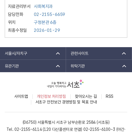
담
자료관리부서
사회복지과
금
안
담당전화
02-2155-6659
내
위치
구청본관 6층
최종수정일
2026-01-29
서울시/자치구
관련사이트
유관기관
위탁기관
사이트맵
개인정보 처리방침
찾아오시는 길
RSS
서초구 안전보건 경영방침 및 목표 안내
(06750) 서울특별시 서초구 남부순환로 2584 (서초동)
Tel. 02-2155-6114 (120 다산콜센터로 연결)
02-2155-6100~3 (야간·