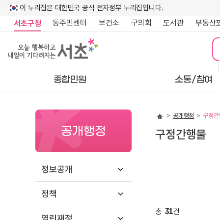
이 누리집은 대한민국 공식 전자정부 누리집입니다.
동주민센터
보건소
구의회
도서관
부동산
서초구청
종합민원
소통/참여
공개행정
구정간
공개행정
구정간행물
정보공개
정책
총
31
건
열린재정