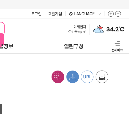
로그인
회원가입
LANGUAGE
미세먼지
34.2℃
점검중㎍/㎥
별정보
열린구청
전체메뉴