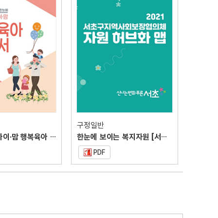
구정일반
2021 서초 아이·맘 행복육아 안내서
한눈에 보이는 복지자원 [서초구지역사회보장협의체 자원허브화 맵]
PDF