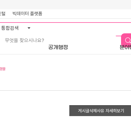
포털
빅데이터 플랫폼
통
합
검
색
공개행정
분야
행물
게시글삭제사유 자세히보기