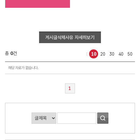
게시글삭제사유 자세히보기
총
0
건
10
20
30
40
50
응
해당 자료가 없습니다.
급
처
치
1
상
설
교
육
게
게
시
시
판
판