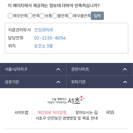
목
검
이 페이지에서 제공하는 정보에 대하여 만족하십니까?
록
색
매우만족
만족
보통
불만족
매우불만족
입력
자료관리부서
건강관리과
담당전화
02-2155-8054
위치
보건소 3층
서울시/자치구
관련사이트
유관기관
위탁기관
사이트맵
개인정보 처리방침
찾아오시는 길
RSS
서초구 안전보건 경영방침 및 목표 안내