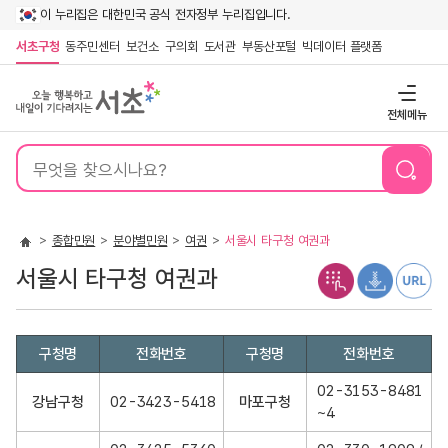
이 누리집은 대한민국 공식 전자정부 누리집입니다.
서초구청
동주민센터
보건소
구의회
도서관
부동산포털
빅데이터 플랫폼
전체메뉴
통
합
검
색
종합민원
분야별민원
여권
서울시 타구청 여권과
서울시 타구청 여권과
서
구청명
전화번호
구청명
전화번호
울
시
02-3153-8481
강남구청
02-3423-5418
마포구청
타
~4
구