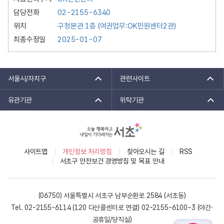
담당전화
02-2155-6340
위치
구청본관 1층 (여권업무:OK민원센터2관)
최종수정일
2025-01-07
서울시/자치구
관련사이트
유관기관
위탁기관
사이트맵
개인정보 처리방침
찾아오시는 길
RSS
서초구 안전보건 경영방침 및 목표 안내
(06750) 서울특별시 서초구 남부순환로 2584 (서초동)
Tel. 02-2155-6114 (120 다산콜센터로 연결)
02-2155-6100~3 (야간·
공휴일/당직실)