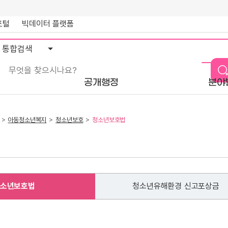
포털
빅데이터 플랫폼
통
합
검
색
공개행정
분야
아동청소년복지
청소년보호
청소년보호법
소년보호법
청소년유해환경 신고포상금