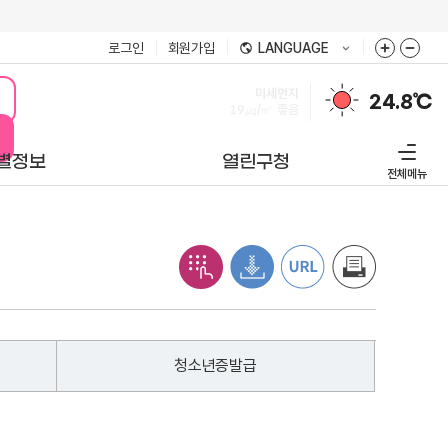
로그인
회원가입
LANGUAGE
미세먼지
24.8℃
19㎍/㎥
좋음
별정보
열린구청
전체메뉴
청소년증발급