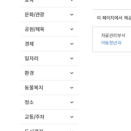
문화/관광
이 페이지에서 제
공원/체육
자료관리부서
아동청년과
경제
일자리
환경
동물복지
청소
교통/주차