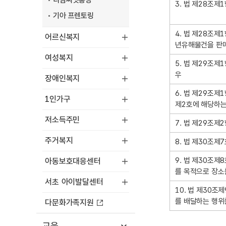
디딤씨앗통장
3. 법 제28조제
른
기아 프렌토링
과
징
4. 법 제28조제
어르신복지
금
년유해물건을 판
부
여성복지
5. 법 제29조
과
우
기
장애인복지
준
6. 법 제29조제
1인가구
제2호에 해당하는
저소득주민
7. 법 제29조
주거복지
8. 법 제30조
9. 법 제30조
아동보호대응센터
를 목적으로 장소
서초 아이발달센터
10. 법 제30
를 배달하는 행위
다문화가족지원
교육