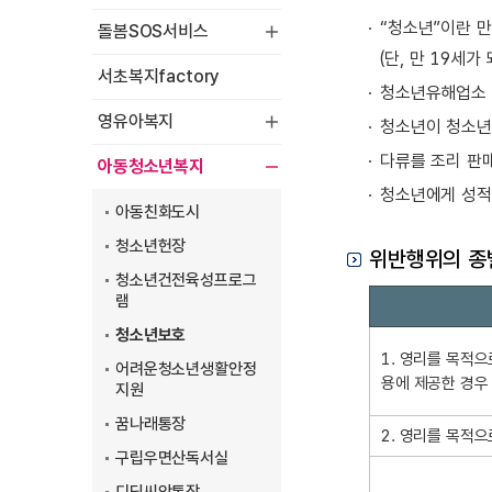
“청소년”이란 만
돌봄SOS서비스
(단, 만 19세
서초복지factory
청소년유해업소 
영유아복지
청소년이 청소년
다류를 조리 판
아동청소년복지
청소년에게 성적
아동친화도시
청소년헌장
위반행위의 종
청소년건전육성프로그
위
램
반
청소년보호
행
1. 영리를 목적
어려운청소년생활안정
위
용에 제공한 경우
지원
의
종
꿈나래통장
2. 영리를 목적
별
구립우면산독서실
에
따