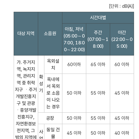
[단위 : dB(A)]
시간대별
아침, 저녁
주간
야간
대상 지역
소음원
(05:00～0
(07:00～1
(22:00～0
7:00, 18:0
8:00)
5:00)
0～22:00)
옥외설
가. 주거지
60이하
65 이하
60 이하
치
역, 녹지지
역, 관리지
확
옥내에
역 중 취락
성
서 옥외
지구 ㆍ주거
기
로 소음
50 이하
55 이하
45 이하
개발진흥지
이 나오
구 및 관광
는 경우
ㆍ휴양개발
진흥지구,
공장
50 이하
55 이하
45 이하
자연환경보
동일 건
전지역, 그
사
45 이하
50 이하
40 이하
물
밖의 지역에
업