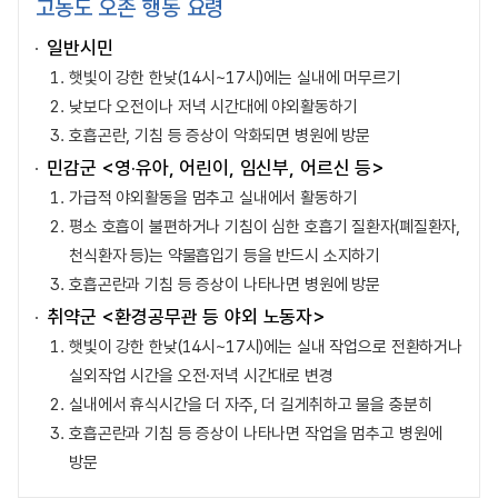
고농도 오존 행동 요령
일반시민
햇빛이 강한 한낮(14시~17시)에는 실내에 머무르기
낮보다 오전이나 저녁 시간대에 야외활동하기
호흡곤란, 기침 등 증상이 악화되면 병원에 방문
민감군 <영·유아, 어린이, 임신부, 어르신 등>
가급적 야외활동을 멈추고 실내에서 활동하기
평소 호흡이 불편하거나 기침이 심한 호흡기 질환자(폐질환자,
천식환자 등)는 약물흡입기 등을 반드시 소지하기
호흡곤란과 기침 등 증상이 나타나면 병원에 방문
취약군 <환경공무관 등 야외 노동자>
햇빛이 강한 한낮(14시~17시)에는 실내 작업으로 전환하거나
실외작업 시간을 오전·저녁 시간대로 변경
실내에서 휴식시간을 더 자주, 더 길게취하고 물을 충분히
호흡곤란과 기침 등 증상이 나타나면 작업을 멈추고 병원에
방문