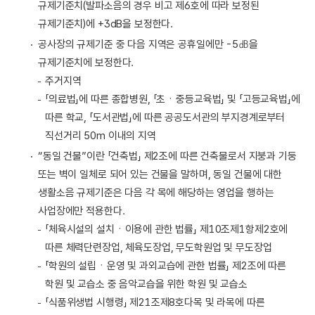
규제기준치(발파소음의 경우 비고 제6호에 따라 보정된
규제기준치)에 +3dB을 보정한다.
공사장의 규제기준 중 다음 지역은 공휴일에만 -5㏈을
규제기준치에 보정한다.
주거지역
「의료법」에 따른 종합병원, 「초ㆍ중등교육법」 및 「고등교육법」에
따른 학교, 「도서관법」에 따른 공공도서관의 부지경계로부터
직선거리 50m 이내의 지역
“동일 건물”이란 「건축법」 제2조에 따른 건축물로서 지붕과 기둥
또는 벽이 일체로 되어 있는 건물을 말하며, 동일 건물에 대한
생활소음 규제기준은 다음 각 목에 해당하는 영업을 행하는
사업장에만 적용한다.
「체육시설의 설치ㆍ이용에 관한 법률」 제10조제1항제2호에
따른 체력단련장업, 체육도장업, 무도학원업 및 무도장업
「학원의 설립ㆍ운영 및 과외교습에 관한 법률」 제2조에 따른
학원 및 교습소 중 음악교습을 위한 학원 및 교습소
「식품위생법 시행령」 제21조제8호다목 및 라목에 따른