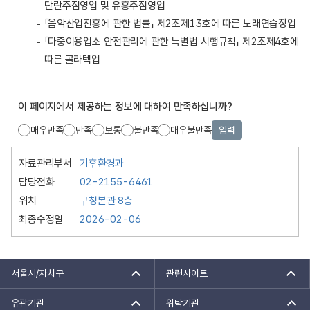
단란주점영업 및 유흥주점영업
「음악산업진흥에 관한 법률」 제2조제13호에 따른 노래연습장업
「다중이용업소 안전관리에 관한 특별법 시행규칙」 제2조제4호에
따른 콜라텍업
이 페이지에서 제공하는 정보에 대하여 만족하십니까?
매우만족
만족
보통
불만족
매우불만족
입력
자료관리부서
기후환경과
담당전화
02-2155-6461
위치
구청본관 8층
최종수정일
2026-02-06
서울시/자치구
관련사이트
유관기관
위탁기관