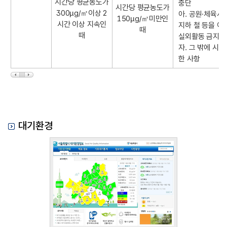
시간당 평균농도가
중단
대
시간당 평균농도가
300µg/㎥이상 2
아. 공원·체육시
기
150µg/㎥미만인
시간 이상 지속인
지하 철 등을 
오
때
때
실외활동 금지 
염
자. 그 밖에 시
개
한 사항
선
노
력
)
대기환경