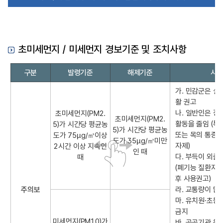
초미세먼지 / 미세먼지 경보기준 및 조치사항
초
구분
발령기준
해제기준
시
미
세
가. 민감군은 실
먼
활 권고
지
나. 일반인은 장
초미세먼지(PM2.
초미세먼지(PM2.
/
활동을 줄임 (특
5)가 시간당 평균농
5)가 시간당 평균농
미
또는 목의 통증이
도가 75µg/㎥이상
도가 35µg/㎥미만
세
자제)
2시간 이상 지속인
인 때
먼
다. 부득이 외출
때
지
(폐기능 질환자는
의
후 사용권고)
경
주의보
라. 교통량이 많
보
마. 유치원·초등
(
금지
미세먼지(PM10)가
발
바. 공공기관 운