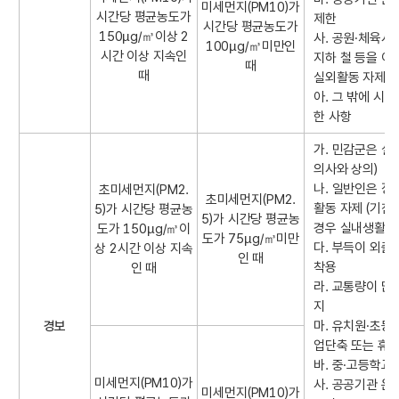
미세먼지(PM10)가
시간당 평균농도가
령
제한
시간당 평균농도가
150µg/㎥이상 2
,
사. 공원·체육시
100µg/㎥미만인
시간 이상 지속인
해
지하 철 등을 
때
때
제
실외활동 자제 
)
아. 그 밖에 시
기
한 사항
준
가. 민감군은 
및
의사와 상의)
조
나. 일반인은 장
초미세먼지(PM2.
치
초미세먼지(PM2.
활동 자제 (기침
5)가 시간당 평균농
사
5)가 시간당 평균농
경우 실내생활 유
도가 150µg/㎥이
항
도가 75µg/㎥미만
다. 부득이 외출 
상 2시간 이상 지속
(
인 때
착용
인 때
시
라. 교통량이 많
민
지
건
경보
마. 유치원·초등
강
업단축 또는 휴
보
바. 중·고등학교
호
미세먼지(PM10)가
사. 공공기관 운
및
미세먼지(PM10)가