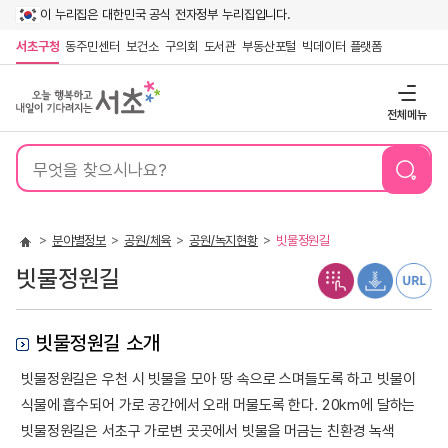
이 누리집은 대한민국 공식 전자정부 누리집입니다.
서초구청
동주민센터
보건소
구의회
도서관
부동산포털
빅데이터 플랫폼
전체메뉴
통
합
검
색
분야별정보
공원/체육
공원/녹지현황
빗물정원길
빗물정원길
빗물정원길 소개
빗물정원길은 우천 시 빗물을 모아 땅 속으로 스며들도록 하고 빗물이
식물에 흡수되어 가로 공간에서 오래 머물도록 한다. 20km에 달하는
빗물정원길은 서초구 가로변 곳곳에서 빗물을 머금는 친환경 녹색