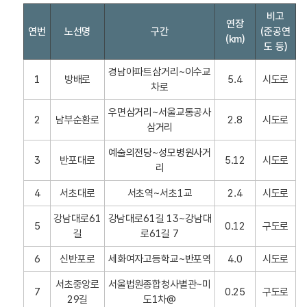
빗
비고
연장
물
연번
노선명
구간
(준공연
(km)
정
도 등)
원
길
경남아파트삼거리~이수교
1
방배로
5.4
시도로
조
차로
성
우면삼거리~서울교통공사
현
2
남부순환로
2.8
시도로
삼거리
황
의
예술의전당~성모병원사거
3
반포대로
5.12
시도로
연
리
번
,
4
서초대로
서초역~서초1교
2.4
시도로
노
강남대로61
강남대로61길 13~강남대
선
5
0.12
구도로
길
로61길 7
명
,
6
신반포로
세화여자고등학교~반포역
4.0
시도로
구
간
서초중앙로
서울법원종합청사별관~미
7
0.25
구도로
,
29길
도1차@