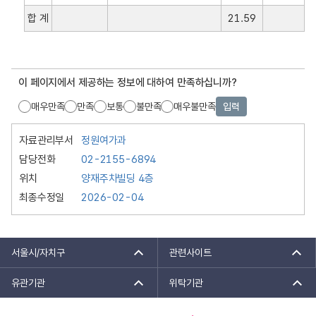
연
합 계
21.59
장
(
k
m
이 페이지에서 제공하는 정보에 대하여 만족하십니까?
)
,
매우만족
만족
보통
불만족
매우불만족
입력
비
고
자료관리부서
정원여가과
(
담당전화
02-2155-6894
준
공
위치
양재주차빌딩 4층
연
최종수정일
2026-02-04
도
등
)
서울시/자치구
관련사이트
안
내
유관기관
위탁기관