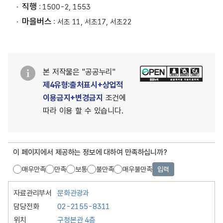
직행
: 1500-2, 1553
마을버스
: 서초 11, 서초17, 서초22
본 저작물은 "공공누리"
제4유형:출처표시+상업적
이용금지+변경금지
조건에
따라 이용 할 수 있습니다.
이 페이지에서 제공하는 정보에 대하여 만족하십니까?
매우만족
만족
보통
불만족
매우불만족
입력
자료관리부서
문화관광과
담당전화
02-2155-8311
위치
구청본관 4층