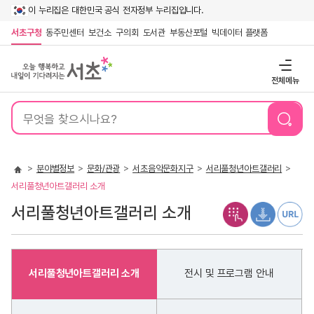
이 누리집은 대한민국 공식 전자정부 누리집입니다.
서초구청
동주민센터
보건소
구의회
도서관
부동산포털
빅데이터 플랫폼
전체메뉴
통
합
검
색
분야별정보
문화/관광
서초음악문화지구
서리풀청년아트갤러리
서리풀청년아트갤러리 소개
서리풀청년아트갤러리 소개
서리풀청년아트갤러리 소개
전시 및 프로그램 안내