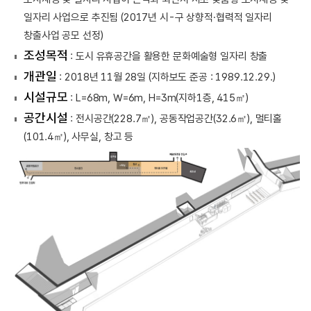
일자리 사업으로 추진됨 (2017년 시-구 상향적·협력적 일자리
창출사업 공모 선정)
조성목적
: 도시 유휴공간을 활용한 문화예술형 일자리 창출
개관일
: 2018년 11월 28일 (지하보도 준공 : 1989.12.29.)
시설규모
: L=68m, W=6m, H=3m(지하1층, 415㎡)
공간시설
: 전시공간(228.7㎡), 공동작업공간(32.6㎡), 멀티홀
(101.4㎡), 사무실, 창고 등