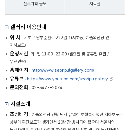
전시기획 공모
자료실
갤러리 이용안내
위 치
: 서초구 남부순환로 323길 1(서초동, 예술의전당 앞
지하보도)
운영시간
:화-일 11:00~22:00 (월요일 및 공휴일 휴관 /
무료관람)
홈페이지
:
http://www.seoripulgallery.com/
유튜브
:
https://www.youtube.com/seoripulgallery
문의전화
: 02-3477-2074
시설소개
조성배경
: 예술의전당 건립 당시 유일한 보행통로였던 지하보도는
상부에 횡단보도가 생기면서 20년간 방치되어 왔으며 서울시의
도시재생 및 일자리 사업이 본격화 되면서 서초 맞춤형 도시재생 및