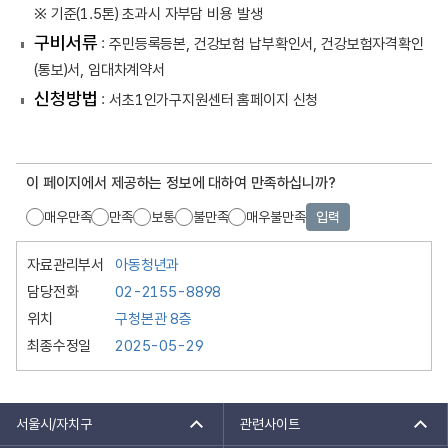
※ 기준(1.5톤) 초과시 자부담 비용 발생
구비서류
: 주민등록등본, 건강보험 납부확인서, 건강보험자격확인
(통보)서, 임대차계약서
신청방법
: 서초1인가구지원센터 홈페이지 신청
이 페이지에서 제공하는 정보에 대하여 만족하십니까?
매우만족
만족
보통
불만족
매우불만족
입력
자료관리부서
아동청년과
담당전화
02-2155-8898
위치
구청본관 8층
최종수정일
2025-05-29
서울시/자치구
관련사이트