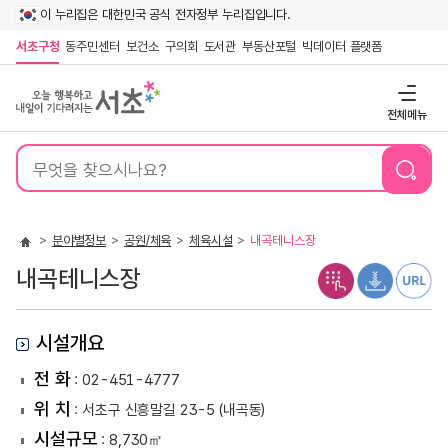
이 누리집은 대한민국 공식 전자정부 누리집입니다.
서초구청
동주민센터
보건소
구의회
도서관
부동산포털
빅데이터 플랫폼
전체메뉴
통
합
검
색
분야별정보
공원/체육
체육시설
내곡테니스장
내곡테니스장
시설개요
전 화
: 02-451-4777
위 치
: 서초구 신흥말길 23-5 (내곡동)
시설규모
: 8,730㎡