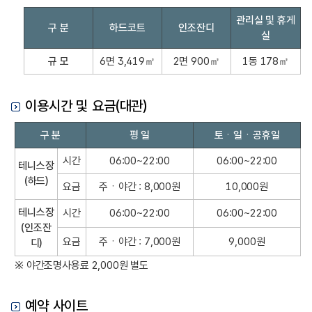
시
관리실 및 휴게
구 분
하드코트
인조잔디
설
실
규
모
규 모
6면 3,419㎡
2면 900㎡
1동 178㎡
이용시간 및 요금(대관)
이
구 분
평 일
토ㆍ일ㆍ공휴일
용
시
시간
06:00~22:00
06:00~22:00
테니스장
간
(하드)
요금
주ㆍ야간 : 8,000원
10,000원
및
요
테니스장
시간
06:00~22:00
06:00~22:00
금
(인조잔
(
요금
주ㆍ야간 : 7,000원
9,000원
디)
대
※ 야간조명사용료 2,000원 별도
관
)
예약 사이트