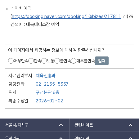
네이버 예약
(
https://booking.naver.com/booking/10/bizes/217811
) ※
검색어 : 내곡테니스장 예약
이 페이지에서 제공하는 정보에 대하여 만족하십니까?
매우만족
만족
보통
불만족
매우불만족
입력
자료관리부서
체육진흥과
담당전화
02-2155-5357
위치
구청본관 6층
최종수정일
2026-02-02
서울시/자치구
관련사이트
유관기관
위탁기관