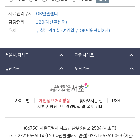
자료관리부서
OK민원센터
담당전화
120(다산콜센터)
위치
구청본관 1층 (여권업무:OK민원센터2관)
서울시/자치구
관련사이트
유관기관
위탁기관
사이트맵
개인정보 처리방침
찾아오시는 길
RSS
서초구 안전보건 경영방침 및 목표 안내
(06750) 서울특별시 서초구 남부순환로 2584 (서초동)
Tel. 02-2155-6114 (120 다산콜센터로 연결)
02-2155-6100~3 (야간·