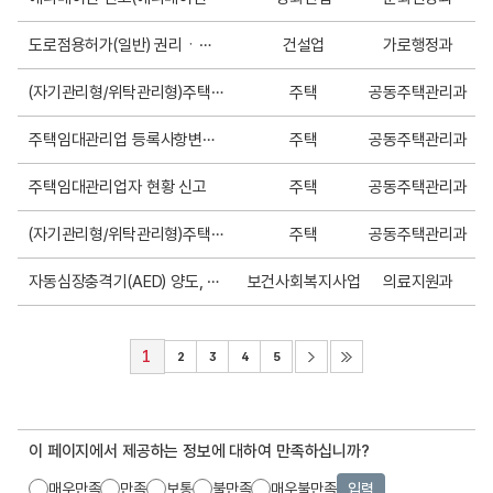
도로점용허가(일반) 권리ㆍ의무의 승계 신고
건설업
가로행정과
(자기관리형/위탁관리형)주택임대관리업 말소 신고서
주택
공동주택관리과
주택임대관리업 등록사항변경신고
주택
공동주택관리과
주택임대관리업자 현황 신고
주택
공동주택관리과
(자기관리형/위탁관리형)주택임대관리업 등록신청서
주택
공동주택관리과
자동심장충격기(AED) 양도, 폐기,이전 신고
보건사회복지사업
의료지원과
1
2
3
4
5
이 페이지에서 제공하는 정보에 대하여 만족하십니까?
매우만족
만족
보통
불만족
매우불만족
입력