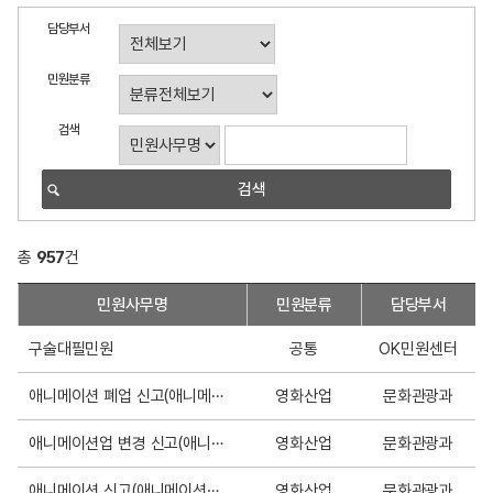
민
담당부서
원
편
민원분류
람
검
검색
색
총
957
건
민
민원사무명
민원분류
담당부서
원
서
구술대필민원
공통
OK민원센터
식
목
애니메이션 폐업 신고(애니메이션제작업, 애니메이션수출입업,애니메이션배급업)
영화산업
문화관광과
록
애니메이션업 변경 신고(애니메이션제작업, 애니메이션수출입업,애니메이션배급업)
영화산업
문화관광과
애니메이션 신고(애니메이션제작업, 애니메이션수출입업,애니메이션배급업)
영화산업
문화관광과