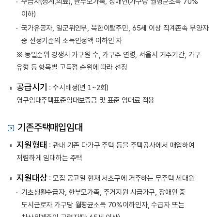
수급자(생계,의료), 한부모가족, 장애인(가구당 월평균소득 70%
이하)
국가유공자, 일군위안부, 북한이탈주민, 65세 이상 직계존속 부양자
중 선정기준의 소득인정액 이하인 자
※ 동일순위 경쟁시 가구원 수, 가구주 연령, 서울시 거주기간, 가구
유형 등 항목별 고득점 순위에 따라 선정
공급시기
: 수시배정(년 1~2회)
영구임대주택표준임대보증금 및 표준 임대료 적용
기존주택매입임대
지원형태
: 관내 기존 다가구 주택 등을 주택공사에서 매입하여
저렴하게 임대하는 주택
지원대상
: 모집 공고일 현재 서초구에 거주하는 무주택 세대원
기초생활수급자, 한부모가족, 주거지원 시급가구, 장애인 중
도시근로자 가구당 월평균소득 70%이하인자, 수급자 또는