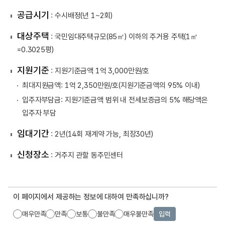
공급시기
: 수시배정(년 1~2회)
대상주택
: 국민임대주택규모(85㎡) 이하의 주거용 주택(1㎡
=0.3025평)
지원기준
: 지원기준금액 1억 3,000만원/호
최대지원금액: 1억 2,350만원/호(지원기준금액의 95% 이내)
입주자부담금: 지원기준금액 범위 내 전세보증금의 5% 해당액은
입주자 부담
임대기간
: 2년(14회 재계약 가능, 최장30년)
신청장소
: 거주지 관할 동주민센터
이 페이지에서 제공하는 정보에 대하여 만족하십니까?
매우만족
만족
보통
불만족
매우불만족
입력