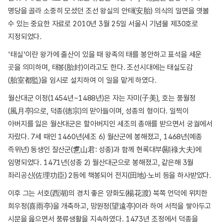
명당을 골라 소중히 모셨던 조선 왕실의 안태(安胎) 의식의 일면을 엿볼
수 있는 중요한 자료로 2010년 3월 25일 서울시 기념물 제30호로
지정되었다.
'태실'이란 왕가에 출산이 있을 때 왕족의 태를 봉안하고 표석을 세운
곳을 의미하며, 태봉(胎封)이라고도 한다. 조선시대에는 태실도감
(胎室都監)을 임시로 설치하여 이 일을 맡게 하였다.
월산대군 이정(1454년~1488년)은 자는 자미(子美), 호는 풍월정
(風月亭)으로, 덕종(德宗)의 맏아들이며, 성종의 형이다. 일찍이
아버지를 잃은 월산대군은 할아버지인 세조의 총애를 받으면서 궁궐에서
자랐다. 7세 때인 1460년(세조 6) 월산군에 봉해졌고, 1468년(예종
즉위년) 동생인 잘산군(乽山君: 성종)과 함께 현록대부(顯祿大夫)에
임명되었다. 1471년(성종 2) 월산대군으로 봉해졌고, 같은해 3월
좌리공신(佐理功臣) 2등에 책봉되어 전지(田地)·노비 등을 하사받았다.
이후 그는 서호(西湖)의 경치 좋은 양화도(楊花渡) 북쪽 언덕에 위치한
희우정(喜雨亭)을 개축하고, 망원정(望遠亭)이라 하여 서적을 쌓아두고
시문을 읊으면서 풍류생활을 지속하였다. 1473년 조정에서 덕종을