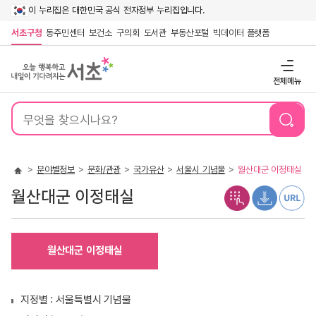
이 누리집은 대한민국 공식 전자정부 누리집입니다.
서초구청
동주민센터
보건소
구의회
도서관
부동산포털
빅데이터 플랫폼
전체메뉴
통
합
검
색
분야별정보
문화/관광
국가유산
서울시 기념물
월산대군 이정태실
월산대군 이정태실
월산대군 이정태실
지정별 : 서울특별시 기념물