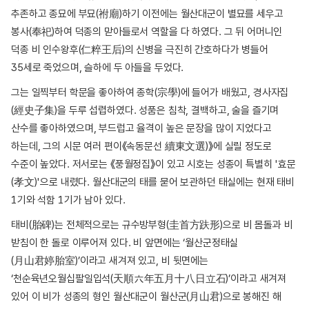
추존하고 종묘에 부묘(祔廟)하기 이전에는 월산대군이 별묘를 세우고
봉사(奉祀)하여 덕종의 맏아들로서 역할을 다 하였다. 그 뒤 어머니인
덕종 비 인수왕후(仁粹王后)의 신병을 극진히 간호하다가 병들어
35세로 죽었으며, 슬하에 두 아들을 두었다.
그는 일찍부터 학문을 좋아하여 종학(宗學)에 들어가 배웠고, 경사자집
(經史子集)을 두루 섭렵하였다. 성품은 침착, 결백하고, 술을 즐기며
산수를 좋아하였으며, 부드럽고 율격이 높은 문장을 많이 지었다고
하는데, 그의 시문 여러 편이《속동문선 續東文選)》에 실릴 정도로
수준이 높았다. 저서로는 《풍월정집》이 있고 시호는 성종이 특별히 '효문
(孝文)'으로 내렸다. 월산대군의 태를 묻어 보관하던 태실에는 현재 태비
1기와 석함 1기가 남아 있다.
태비(胎碑)는 전체적으로는 규수방부형(圭首方趺形)으로 비 몸돌과 비
받침이 한 돌로 이루어져 있다. 비 앞면에는 ‘월산군정태실
(月山君婷胎室)’이라고 새겨져 있고, 비 뒷면에는
‘천순육년오월십팔일입석(天順六年五月十八日立石)’이라고 새겨져
있어 이 비가 성종의 형인 월산대군이 월산군(月山君)으로 봉해진 해