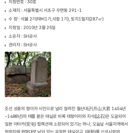
지정번호 : 30호
소재지 : 서울특별시 서초구 우면동 291-1
수 량 : 석물 2기(태비1기,석함 1기), 토지1필지(287㎡)
지정일 : 2010년 3월 25일
소유자 : SH공사
관리자 : SH공사
조선 성종의 형이자 시인으로 널리 알려진 월산대군(月山大君 1454년
~1488년)의 태를 묻은 태실로 비록 태항아리와 지석(誌石)은 도굴되어
일본 아타카(安宅) 컬렉션에 소장되어 있기는 하나, 오늘날 서울지역에서
원위치에 원형대로 남아 있는 유일한 태실이고, 태(胎)를 신성시하여