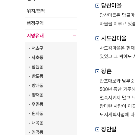
당산마을
위치/면적
당산마을은 당골마
행정구역
마을을 이루고 있습
지명유래
사도감마을
사도감마을은 현재
서초구
있었고 그 밖에도 
서초동
잠원동
왕촌
반포동
반포대로와 남부순환
방배동
500년 동안 거주
양재동
멸족시키지 말고 보
우면동
왕미란 사람이 이곳
원지동
도시계획사업에 따라
내곡동
장안말
염곡동