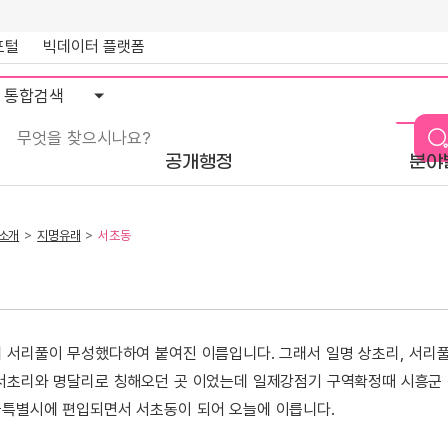
포털
빅데이터 플랫폼
통
합
검
색
공개행정
분야
소개
지명유래
서초동
 서리풀이 무성했다하여 붙여진 이름입니다. 그래서 일명 상초리, 서리
서초리와 명달리로 칭해오던 곳 이었는데 일제강점기 구역확정때 시흥군 
특별시에 편입되면서 서초동이 되어 오늘에 이릅니다.