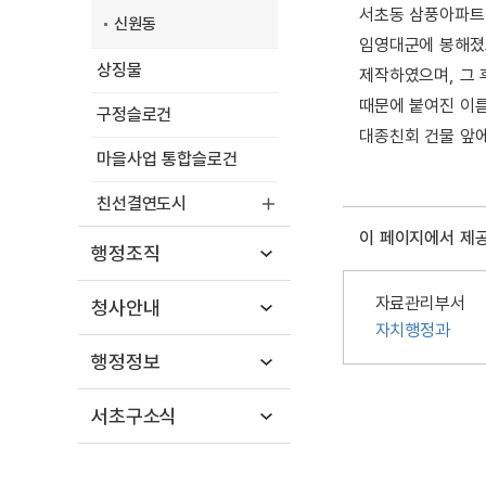
서초동 삼풍아파트 
신원동
임영대군에 봉해졌고
상징물
제작하였으며, 그 
때문에 붙여진 이름
구정슬로건
대종친회 건물 앞에
마을사업 통합슬로건
친선결연도시
이 페이지에서 제
행정조직
자료관리부서
청사안내
자치행정과
행정정보
서초구소식