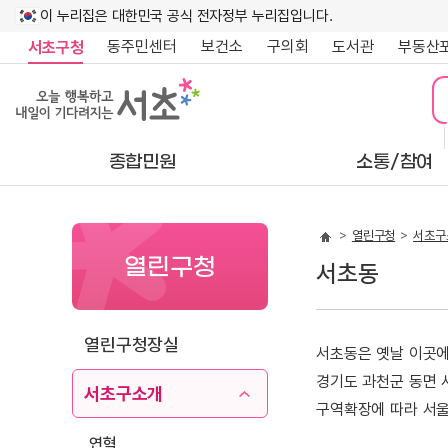
이 누리집은 대한민국 공식 전자정부 누리집입니다.
동주민센터
보건소
구의회
도서관
부동산
서초구청
종합민원
소통/참여
열린구청
서초구
열린구청
서초동
열린구청장실
서초동은 옛날 이곳에
경기도 과천군 동면 
서초구소개
구역확장에 따라 서울
연혁