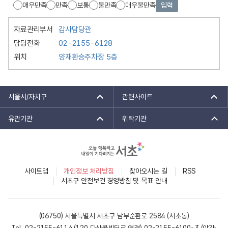
매우만족
만족
보통
불만족
매우불만족
입력
자료관리부서
감사담당관
담당전화
02-2155-6128
위치
양재환승주차장 5층
서울시/자치구
관련사이트
유관기관
위탁기관
사이트맵
개인정보 처리방침
찾아오시는 길
RSS
서초구 안전보건 경영방침 및 목표 안내
(06750) 서울특별시 서초구 남부순환로 2584 (서초동)