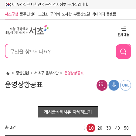
이 누리집은 대한민국 공식 전자정부 누리집입니다.
서초구청
동주민센터
보건소
구의회
도서관
부동산포털
빅데이터 플랫폼
전체메뉴
통
합
검
색
종합민원
서초구 옴부즈만
운영상황공표
운영상황공표
게시글삭제사유 자세히보기
총
3
건
10
20
30
40
50