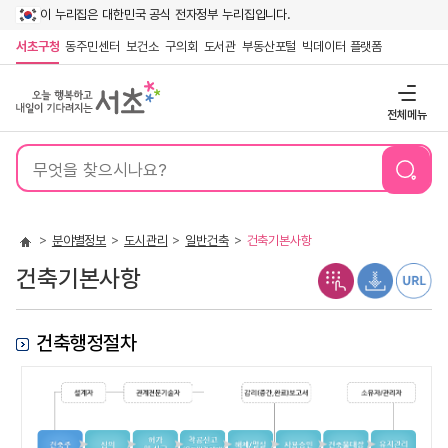
이 누리집은 대한민국 공식 전자정부 누리집입니다.
서초구청
동주민센터
보건소
구의회
도서관
부동산포털
빅데이터 플랫폼
전체메뉴
통
합
검
색
분야별정보
도시관리
일반건축
건축기본사항
건축기본사항
건축행정절차