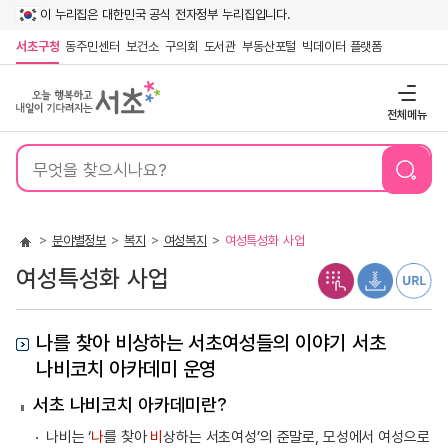
이 누리집은 대한민국 공식 전자정부 누리집입니다.
서초구청
동주민센터
보건소
구의회
도서관
부동산포털
빅데이터 플랫폼
전체메뉴
통
합
검
색
분야별정보
복지
여성복지
여성특성화 사업
여성특성화 사업
나를 찾아 비상하는 서초여성들의 이야기 서초
나비코치 아카데미 운영
서초 나비코치 아카데미란?
나비는 ‘
나
를 찾아
비
상하는 서초여성’의 준말로, 모성에서 여성으로