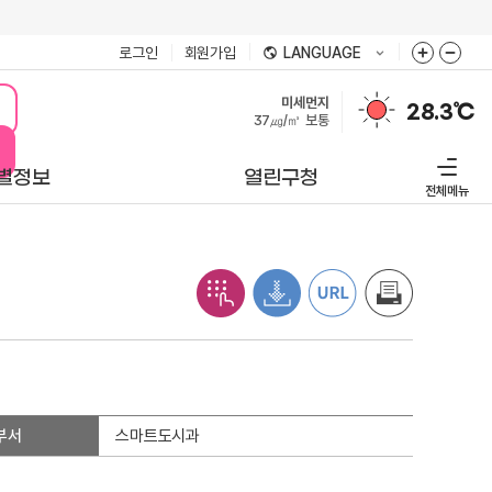
로그인
회원가입
LANGUAGE
미세먼지
28.3℃
37㎍/㎥
보통
별정보
열린구청
전체메뉴
부서
스마트도시과