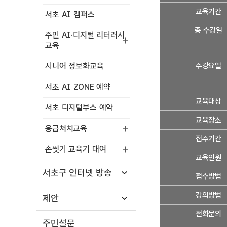
세
교육기간
서초 AI 캠퍼스
정
보
총 수강일
주민 AI·디지털 리터러시
교육
시니어 정보화교육
수강요일
서초 AI ZONE 예약
교육대상
서초 디지털부스 예약
교육장소
응급처치교육
접수기간
손씻기 교육기 대여
교육인원
서초구 인터넷 방송
접수방법
강의방법
제안
전화문의
주민설문