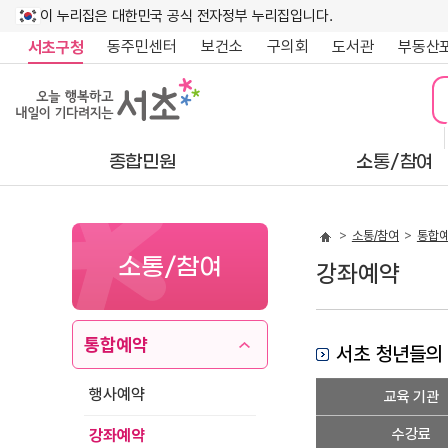
이 누리집은 대한민국 공식 전자정부 누리집입니다.
동주민센터
보건소
구의회
도서관
부동산
서초구청
종합민원
소통/참여
소통/참여
통합
소통/참여
강좌예약
통합예약
서초 청년들의
강
행사예약
교육 기관
좌
상
수강료
강좌예약