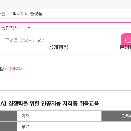
포털
빅데이터 플랫폼
통
합
검
색
공개행정
분야
예약
강좌예약
 AI 경쟁력을 위한 인공지능 자격증 취득교육
기타
관리
무료