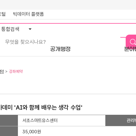
포털
빅데이터 플랫폼
통
합
검
색
공개행정
분야
예약
강좌예약
데미 'AI와 함께 배우는 생각 수업'
서초스마트유스센터
관리
35,000원