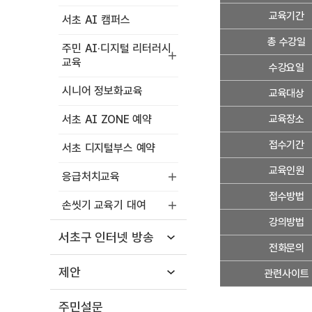
세
교육기간
서초 AI 캠퍼스
정
보
총 수강일
주민 AI·디지털 리터러시
교육
수강요일
시니어 정보화교육
교육대상
서초 AI ZONE 예약
교육장소
접수기간
서초 디지털부스 예약
교육인원
응급처치교육
접수방법
손씻기 교육기 대여
강의방법
서초구 인터넷 방송
전화문의
제안
관련사이트
주민설문