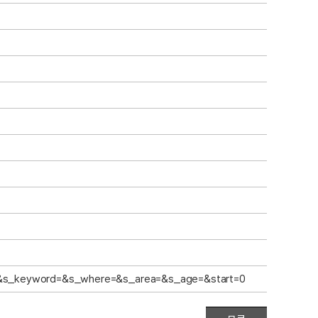
522&s_keyword=&s_where=&s_area=&s_age=&start=0