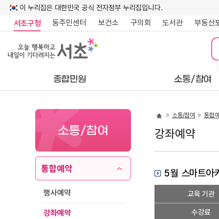
이 누리집은 대한민국 공식 전자정부 누리집입니다.
동주민센터
보건소
구의회
도서관
부동산
서초구청
종합민원
소통/참여
소통/참여
통합
소통/참여
강좌예약
통합예약
5월 스마트아카
강
행사예약
교육 기관
좌
상
수강료
강좌예약