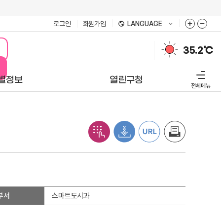
로그인
회원가입
LANGUAGE
미세먼지
35.2℃
17㎍/㎥
좋음
별정보
열린구청
전체메뉴
부서
스마트도시과