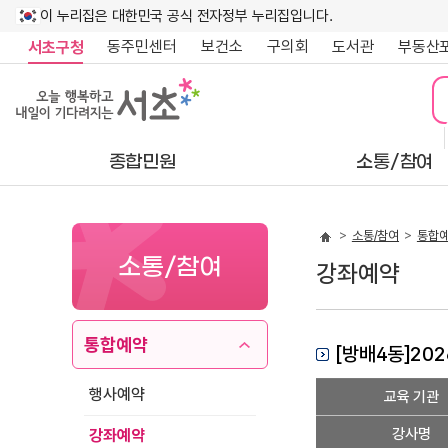
이 누리집은 대한민국 공식 전자정부 누리집입니다.
동주민센터
보건소
구의회
도서관
부동산
서초구청
종합민원
소통/참여
소통/참여
통합
소통/참여
강좌예약
통합예약
[방배4동]20
강
행사예약
교육 기관
좌
상
강사명
강좌예약