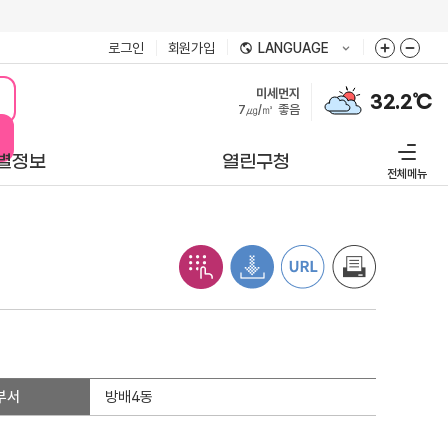
로그인
회원가입
LANGUAGE
미세먼지
32.2℃
7㎍/㎥
좋음
별정보
열린구청
전체메뉴
부서
방배4동