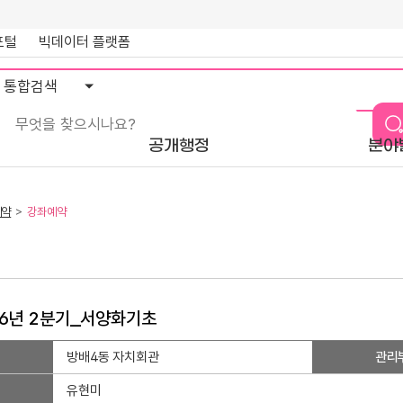
포털
빅데이터 플랫폼
통
합
검
색
공개행정
분야
예약
강좌예약
26년 2분기_서양화기초
방배4동 자치회관
관리
유현미