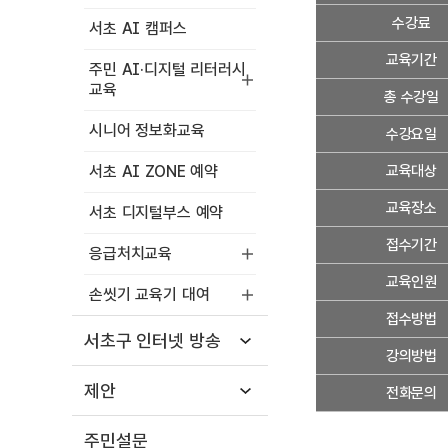
세
수강료
서초 AI 캠퍼스
정
보
교육기간
주민 AI·디지털 리터러시
교육
총 수강일
시니어 정보화교육
수강요일
서초 AI ZONE 예약
교육대상
교육장소
서초 디지털부스 예약
접수기간
응급처치교육
교육인원
손씻기 교육기 대여
접수방법
서초구 인터넷 방송
강의방법
제안
전화문의
주민설문