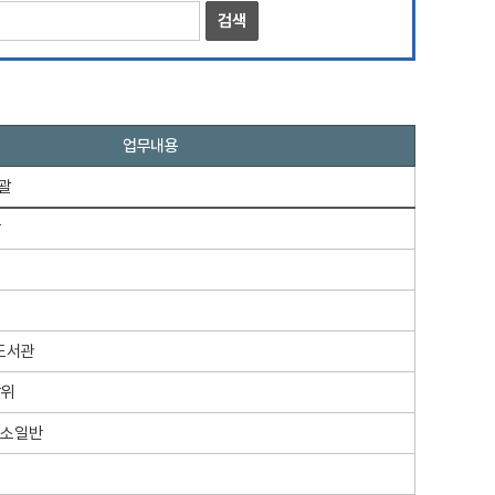
업무내용
괄
괄
도서관
방위
청소일반