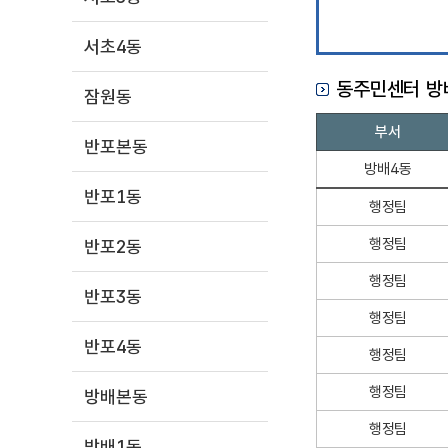
서초4동
동주민센터 방
잠원동
동
부서
반포본동
주
민
방배4동
센
반포1동
행정팀
터
방
행정팀
반포2동
배
4
행정팀
반포3동
동
행정팀
목
록
반포4동
행정팀
행정팀
방배본동
행정팀
방배1동