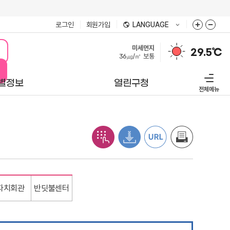
로그인
회원가입
LANGUAGE
미세먼지
29.5℃
36㎍/㎥
보통
별정보
열린구청
전체메뉴
자치회관
반딧불센터