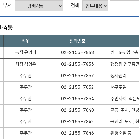
직
부서
검색
원
검
배4동
색
직위
전화번호
동장 윤영미
02-2155-7848
방배4동 업무총
팀장 김영은
02-2155-7833
행정팀 업무총
주무관
02-2155-7857
청사관리
주무관
02-2155-7832
서무주임
주무관
02-2155-7854
주민자치, 작은
주무관
02-2155-7840
교통, 주차, 민
주무관
02-2155-7842
물관리, 도로, 
주무관
02-2155-7846
환경순찰 등