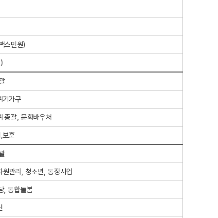
 팩스민원)
)
괄
위기가구
위 총괄, 문화바우처
,보훈
괄
자원관리, 청소년, 통장사업
당, 통합돌봄
신