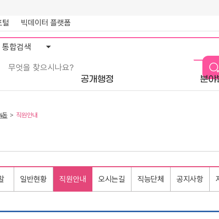
포털
빅데이터 플랫폼
통
합
검
색
공개행정
분야
4동
직원안내
말
일반현황
직원안내
오시는길
직능단체
공지사항