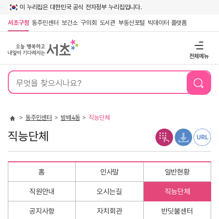
이 누리집은 대한민국 공식 전자정부 누리집입니다.
서초구청
동주민센터
보건소
구의회
도서관
부동산포털
빅데이터 플랫폼
전체메뉴
통
합
검
색
동주민센터
방배4동
직능단체
직능단체
홈
인사말
일반현황
직원안내
오시는길
직능단체
공지사항
자치회관
반딧불센터