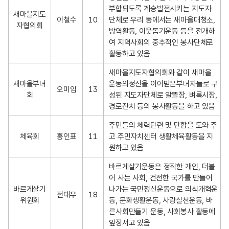
활
부합되도록 계승발전시키는 지도자 
새마을지도
동
이철수
10
단체로 우리 동에서는 새마을대청소,
자협의회
사
방역활동, 이웃돕기운동 등을 전개하
항
여 지역사회의 중추적인 봉사단체로 
안
활동하고 있음 
내
새마을지도자협의회와 같이 새마을 
새마을부녀
운동의정신을 이어받은부녀자들로 구
오미임
13
회
성된 지도자단체로 알뜰장, 벼룩시장, 
경로잔치 등의 봉사활동을 하고 있음
주민들의 체력단련 및 단합을 도와 주
체육회
홍인표
11
고 주민자치센터 생활체육활동을 지
원하고 있음
바르게살기운동은 정직한 개인, 더불
어 사는 사회, 건전한 국가를 만들어 
바르게살기
나가는 국민정신운동으로 의식개혁운
전태우
18
위원회
동, 문화생활운동, 사랑실천운동, 바
른사회만들기 운동, 사회봉사 활동에 
앞장서고 있음