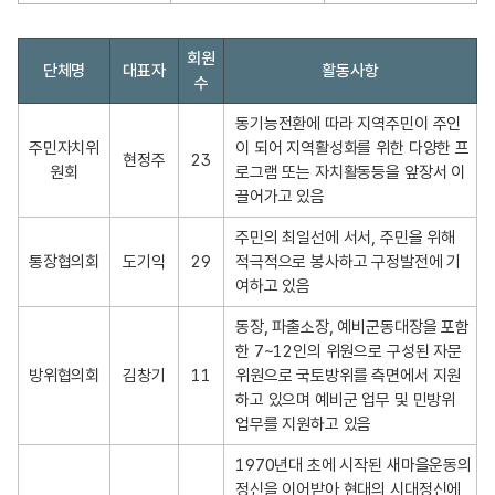
직
회원
단체명
대표자
활동사항
능
수
단
체
동기능전환에 따라 지역주민이 주인
명
주민자치위
이 되어 지역활성화를 위한 다양한 프
현정주
23
단
원회
로그램 또는 자치활동등을 앞장서 이
의
끌어가고 있음
단
주민의 최일선에 서서, 주민을 위해 
체
통장협의회
도기익
29
적극적으로 봉사하고 구정발전에 기
명
여하고 있음
,
대
동장, 파출소장, 예비군동대장을 포함
표
한 7~12인의 위원으로 구성된 자문
자
방위협의회
김창기
11
위원으로 국토방위를 측면에서 지원
,
하고 있으며 예비군 업무 및 민방위 
회
업무를 지원하고 있음
원
수
1970년대 초에 시작된 새마을운동의 
,
정신을 이어받아 현대의 시대정신에 