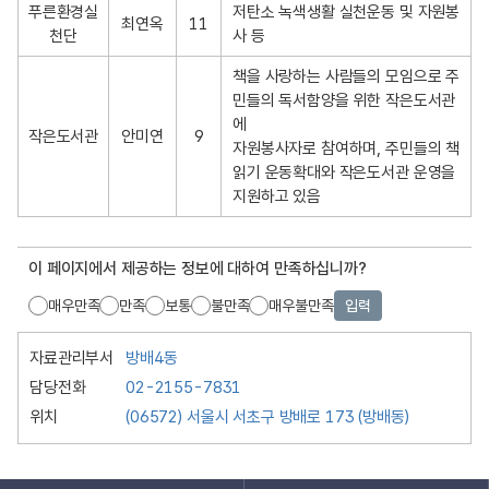
푸른환경실
저탄소 녹색생활 실천운동 및 자원봉
최연옥
11
천단
사 등
책을 사랑하는 사람들의 모임으로 주
민들의 독서함양을 위한 작은도서관
에

작은도서관
안미연
9
자원봉사자로 참여하며, 주민들의 책
읽기 운동확대와 작은도서관 운영을 
지원하고 있음
이 페이지에서 제공하는 정보에 대하여 만족하십니까?
매우만족
만족
보통
불만족
매우불만족
입력
자료관리부서
방배4동
담당전화
02-2155-7831
위치
(06572) 서울시 서초구 방배로 173 (방배동)