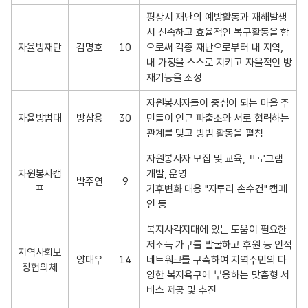
평상시 재난의 예방활동과 재해발생
시 신속하고 효율적인 복구활동을 함
자율방재단
김명호
10
으로써 각종 재난으로부터 내 지역, 
내 가정을 스스로 지키고 자율적인 방
재기능을 조성
자원봉사자들이 중심이 되는 마을 주
자율방범대
방삼용
30
민들이 인근 파출소와 서로 협력하는 
관계를 맺고 방범 활동을 펼침
자원봉사자 모집 및 교육, 프로그램 
자원봉사캠
개발, 운영

박주연
9
프
기후변화 대응 "자투리 손수건" 캠페
인 등
복지사각지대에 있는 도움이 필요한 
저소득 가구를 발굴하고 후원 등 인적
지역사회보
양태우
14
네트워크를 구축하여 지역주민의 다
장협의체
양한 복지욕구에 부응하는 맞춤형 서
비스 제공 및 추진