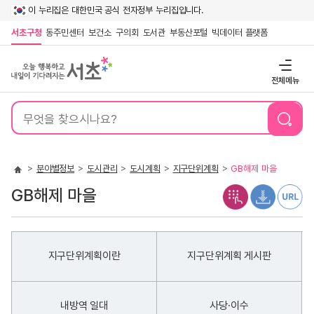
이 누리집은 대한민국 공식 전자정부 누리집입니다.
서초구청
동주민센터
보건소
구의회
도서관
부동산포털
빅데이터 플랫폼
전체메뉴
통
합
검
색
분야별정보
도시관리
도시계획
지구단위계획
GB해제 마을
GB해제 마을
지구단위계획이란
지구단위계획 게시판
내방역 일대
사당·이수