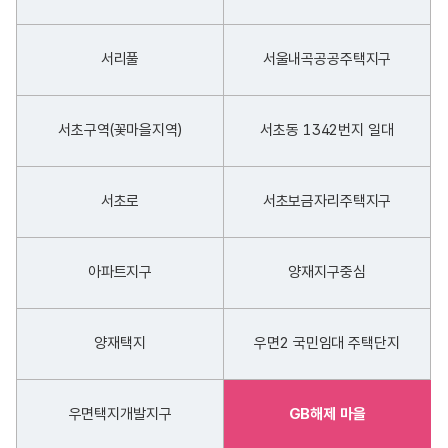
서리풀
서울내곡공공주택지구
서초구역(꽃마을지역)
서초동 1342번지 일대
서초로
서초보금자리주택지구
아파트지구
양재지구중심
양재택지
우면2 국민임대 주택단지
우면택지개발지구
GB해제 마을