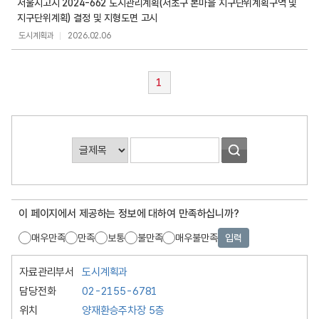
서울시고시 2024-662 도시관리계획(서초구 본마을 지구단위계획구역 및
지구단위계획) 결정 및 지형도면 고시
도시계획과
2026.02.06
1
게
시
판
검
이 페이지에서 제공하는 정보에 대하여 만족하십니까?
색
매우만족
만족
보통
불만족
매우불만족
입력
자료관리부서
도시계획과
담당전화
02-2155-6781
위치
양재환승주차장 5층