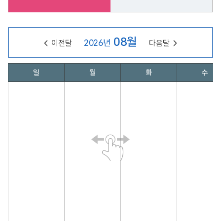
08월
2026년
이전달
다음달
날
일
월
화
수
짜
및
방
선
택
달
력