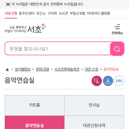
이 누리집은 대한민국 공식 전자정부 누리집입니다.
서초구청
동주민센터
보건소
구의회
도서관
부동산포털
빅데이터 플랫폼
전체메뉴
통
합
검
색
분야별정보
문화/관광
서초문화예술회관
대관 신청
음악연습실
음악연습실
아트홀
전시실
음악연습실
대관신청내역