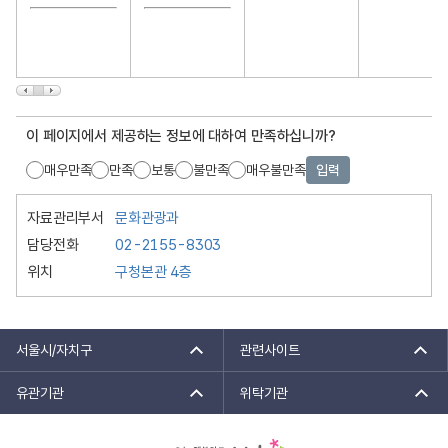
이 페이지에서 제공하는 정보에 대하여 만족하십니까?
매우만족
만족
보통
불만족
매우불만족
입력
자료관리부서
문화관광과
담당전화
02-2155-8303
위치
구청본관 4층
서울시/자치구
관련사이트
유관기관
위탁기관