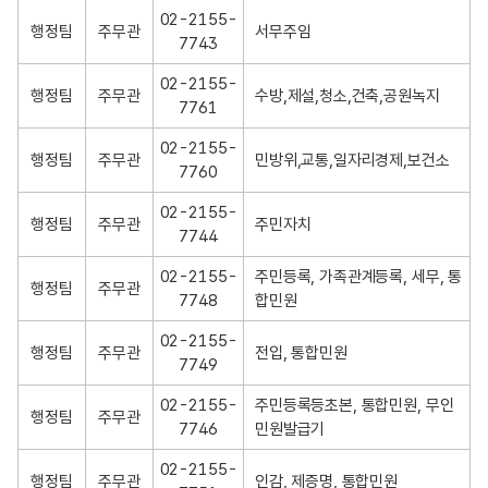
1
02-2155-
행정팀
주무관
서무주임
동
7743
목
록
02-2155-
행정팀
주무관
수방,제설,청소,건축,공원녹지
7761
02-2155-
행정팀
주무관
민방위,교통,일자리경제,보건소
7760
02-2155-
행정팀
주무관
주민자치
7744
02-2155-
주민등록, 가족관계등록, 세무, 통
행정팀
주무관
7748
합민원
02-2155-
행정팀
주무관
전입, 통합민원
7749
02-2155-
주민등록등초본, 통합민원, 무인
행정팀
주무관
7746
민원발급기
02-2155-
행정팀
주무관
인감, 제증명, 통합민원