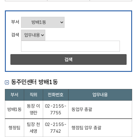
직
부서
원
검색
검
색
동주민센터 방배1동
동
부서
직위
전화번호
업무내용
주
민
동장 이
02-2155-
방배1동
동업무 총괄
센
영란
7755
터
팀장 천
02-2155-
방
행정팀
행점팀 업무 총괄
세영
7742
배