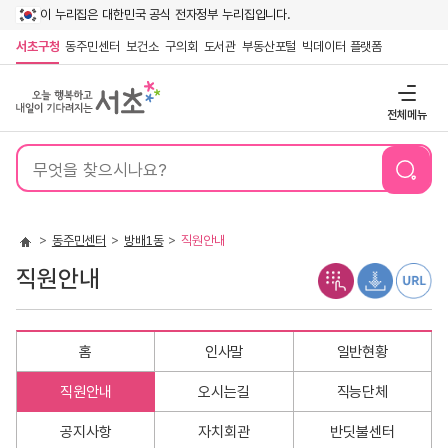
이 누리집은 대한민국 공식 전자정부 누리집입니다.
서초구청
동주민센터
보건소
구의회
도서관
부동산포털
빅데이터 플랫폼
전체메뉴
통
합
검
색
동주민센터
방배1동
직원안내
직원안내
홈
인사말
일반현황
직원안내
오시는길
직능단체
공지사항
자치회관
반딧불센터