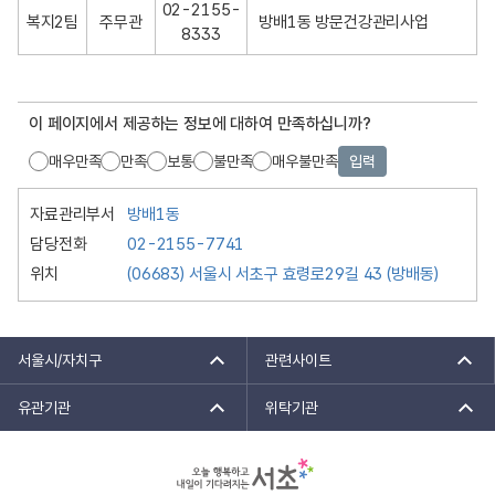
02-2155-
복지2팀
주무관
방배1동 방문건강관리사업
8333
이 페이지에서 제공하는 정보에 대하여 만족하십니까?
매우만족
만족
보통
불만족
매우불만족
입력
자료관리부서
방배1동
담당전화
02-2155-7741
위치
(06683) 서울시 서초구 효령로29길 43 (방배동)
서울시/자치구
관련사이트
유관기관
위탁기관