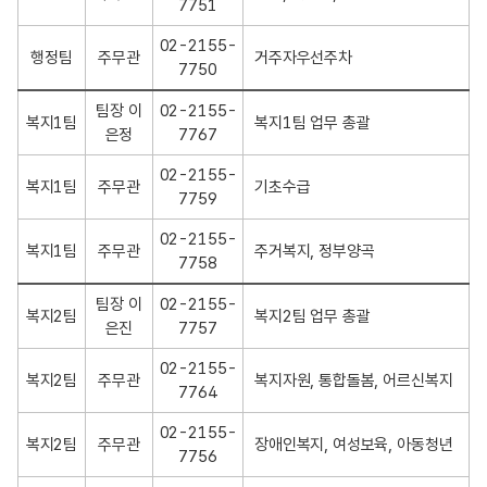
7751
02-2155-
행정팀
주무관
거주자우선주차
7750
팀장 이
02-2155-
복지1팀
복지1팀 업무 총괄
은정
7767
02-2155-
복지1팀
주무관
기초수급
7759
02-2155-
복지1팀
주무관
주거복지, 정부양곡
7758
팀장 이
02-2155-
복지2팀
복지2팀 업무 총괄
은진
7757
02-2155-
복지2팀
주무관
복지자원, 통합돌봄, 어르신복지
7764
02-2155-
복지2팀
주무관
장애인복지, 여성보육, 아동청년
7756