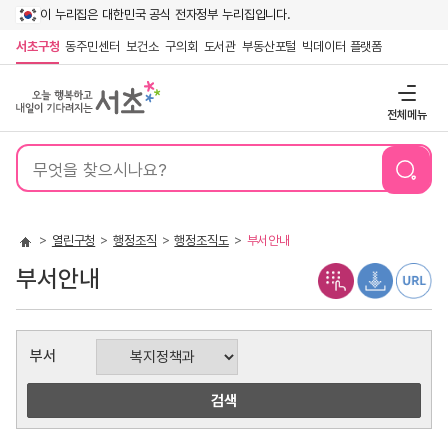
이 누리집은 대한민국 공식 전자정부 누리집입니다.
서초구청
동주민센터
보건소
구의회
도서관
부동산포털
빅데이터 플랫폼
전체메뉴
통
합
검
색
열린구청
행정조직
행정조직도
부서안내
부서안내
부
부서
서
검
색