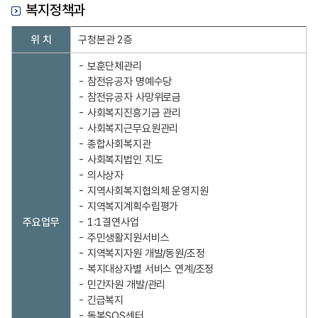
복지정책과
복
위 치
구청본관 2층
지
정
- 보훈단체관리

책
- 참전유공자 명예수당

과
- 참전유공자 사망위로금

부
- 사회복지진흥기금 관리

서
- 사회복지근무요원관리

의
- 종합사회복지관

전
- 사회복지법인 지도

화
- 의사상자

번
- 지역사회복지협의체 운영지원

호
- 지역복지계획수립평가

,
주요업무
- 1:1결연사업 

팩
- 주민생활지원서비스

스
- 지역복지자원 개발/동원/조정

번
- 복지대상자별 서비스 연계/조정

호
- 민간자원 개발/관리

,
- 긴급복지

위
- 돌봄SOS센터
