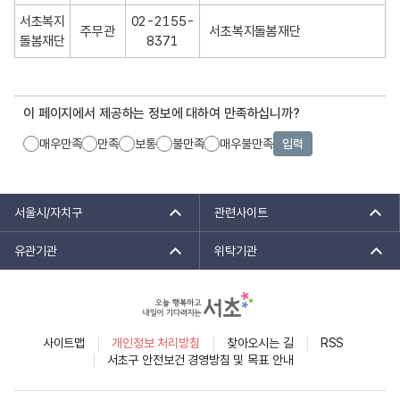
서초복지
02-2155-
주무관
서초복지돌봄재단
돌봄재단
8371
이 페이지에서 제공하는 정보에 대하여 만족하십니까?
매우만족
만족
보통
불만족
매우불만족
입력
서울시/자치구
관련사이트
유관기관
위탁기관
사이트맵
개인정보 처리방침
찾아오시는 길
RSS
서초구 안전보건 경영방침 및 목표 안내