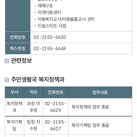
치
- 재해구호

,
- 지역아동센터

주
- 아동복지교사/아동돌봄교사 관리

요
- 드림스타트 사업
업
전화번호
02-2155-6620
무
안
팩스번호
02-2155-6649
내
관련정보
주민생활국 복지정책과
주
부서
직위
전화번호
업무내용
민
생
복지정책
과장 이
02-2155-
복지정책과 업무 총괄
활
과
주영
6629
국
복지기획
팀장 차
02-2155-
복
복지기획팀 업무 총괄
팀
수현
6627
지