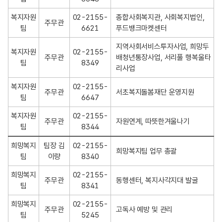
복지자원
02-2155-
종합사회복지관, 사회복지법인, 
주무관
팀
6621
푸드뱅크마켓센터
지역사회서비스투자사업, 희망두
복지자원
02-2155-
주무관
배청년통장사업, 서리풀 행복울타
팀
8349
리사업
복지자원
02-2155-
주무관
서초복지돌봄재단 운영지원
팀
6647
복지자원
02-2155-
주무관
자원연계, 따뜻한겨울나기
팀
8344
희망복지
팀장 김
02-2155-
희망복지팀 업무 총괄
팀
이량
8340
희망복지
02-2155-
주무관
동행센터, 복지사각지대 발굴
팀
8341
희망복지
02-2155-
주무관
고독사 예방 및 관리
팀
5245