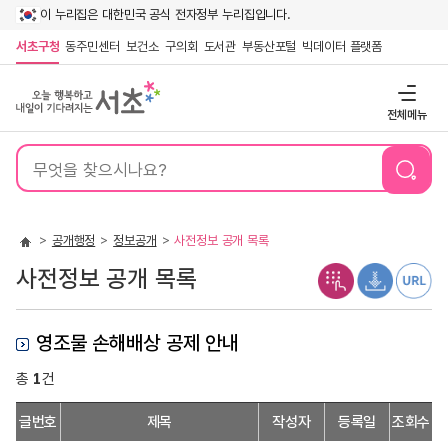
이 누리집은 대한민국 공식 전자정부 누리집입니다.
서초구청
동주민센터
보건소
구의회
도서관
부동산포털
빅데이터 플랫폼
전체메뉴
통
합
검
색
공개행정
정보공개
사전정보 공개 목록
사전정보 공개 목록
영조물 손해배상 공제 안내
총
1
건
영
글번호
제목
작성자
등록일
조회수
조