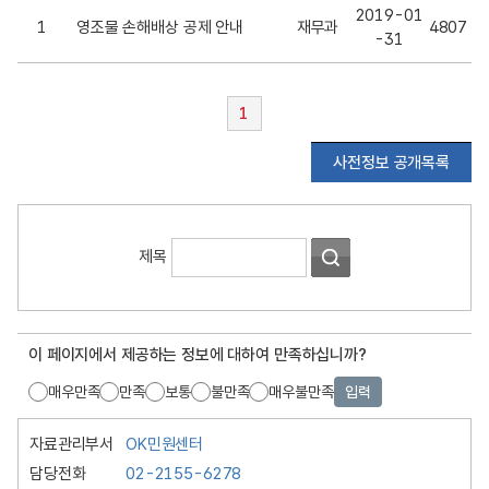
물
2019-01
1
영조물 손해배상 공제 안내
재무과
4807
손
-31
해
배
상
1
공
제
사전정보 공개목록
안
내
게
시
사
제목
판
전
목
정
록
보
이 페이지에서 제공하는 정보에 대하여 만족하십니까?
공
매우만족
만족
보통
불만족
매우불만족
입력
개
목
자료관리부서
OK민원센터
록
담당전화
02-2155-6278
서