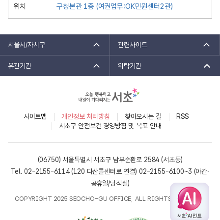
위치
구청본관 1층 (여권업무:OK민원센터2관)
브
게
시
서울시/자치구
관련사이트
판
검
유관기관
위탁기관
색
사이트맵
개인정보 처리방침
찾아오시는 길
RSS
서초구 안전보건 경영방침 및 목표 안내
(06750) 서울특별시 서초구 남부순환로 2584 (서초동)
Tel. 02-2155-6114 (120 다산콜센터로 연결)
02-2155-6100~3 (야간·
공휴일/당직실)
COPYRIGHT 2025 SEOCHO-GU OFFICE, ALL RIGHTS RESERVED.