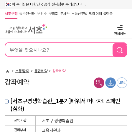
이 누리집은 대한민국 공식 전자정부 누리집입니다.
서초구청
동주민센터
보건소
구의회
도서관
부동산포털
빅데이터 플랫폼
전체메뉴
통
합
검
색
소통/참여
통합예약
강좌예약
강좌예약
[서초구평생학습관_1분기]배워서 떠나자! 스페인
(심화)
강
교육 기관
서초구 평생학습관
좌
관리부서
교육지원과