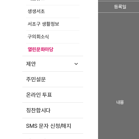
도
등록일
원
생생서초
이
서초구 생활정보
세
요
구의회소식
.
.
열린문화마당
.
?
제안
글
에
주민설문
대
한
상
온라인 투표
세
내용
정
칭찬합시다
보
보
SMS 문자 신청/해지
기