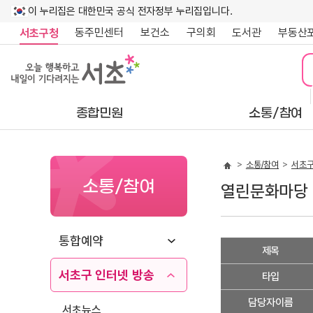
이 누리집은 대한민국 공식 전자정부 누리집입니다.
동주민센터
보건소
구의회
도서관
부동산
서초구청
종합민원
소통/참여
소통/참여
서초구
소통/참여
열린문화마당
통합예약
무
제목
릉
서초구 인터넷 방송
.
타입
.
담당자이름
.
서초뉴스