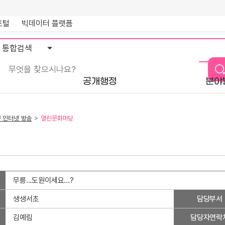
포털
빅데이터 플랫폼
통
합
검
색
공개행정
분야
 인터넷 방송
열린문화마당
무릉...도원이세요...?
생생서초
담당부서
김예림
담당자연락