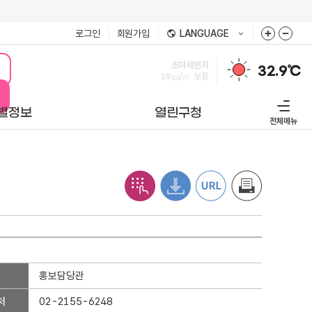
로그인
회원가입
LANGUAGE
미세먼지
32.9℃
32㎍/㎥
보통
별정보
열린구청
전체메뉴
홍보담당관
처
02-2155-6248