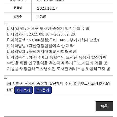
과
상
등록일
2023.11.17
세
조회수
1745
정
보
글
󰏚 사 업 명 : 서초구 도서관 중장기 발전계획 수립
보
내
󰏚 사업기간 : 2022. 09. 16. ~ 2023. 02. 28.
용
기
󰏚 계약금액 : 59,300천원(구비 100%, 부가가치세 포함)
󰏚 계약방법 : 제한경쟁입찰에 의한 계약
󰏚 용역업체 : 동덕여자대학교 산학협력단
󰏚 과업목적 : 체계적이고 종합적인 도서관 중장기 발전계획
수립을 위한 연구용역을 추진하여 우리구 도서관의 역할 및
기능을 재정립하고 차별화된 도서관 서비스를 제공하고자 함
첨
서초구_도서관_중장기_발전계획_수립_최종보고서.pdf [27.51
부
파
MB]
바로보기
바로듣기
일
목록