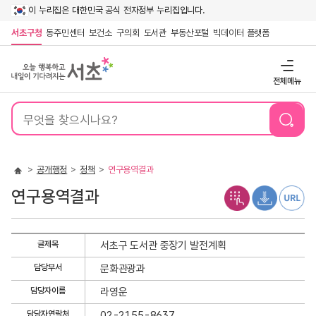
이 누리집은 대한민국 공식 전자정부 누리집입니다.
서초구청
동주민센터
보건소
구의회
도서관
부동산포털
빅데이터 플랫폼
전체메뉴
통
합
검
색
공개행정
정책
연구용역결과
연구용역결과
연
글제목
서초구 도서관 중장기 발전계획
구
담당부서
문화관광과
용
역
담당자이름
라영운
결
담당자연락처
02-2155-8637