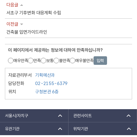
다음글
서초구 기후변화 대응계획 수립
이전글
건축물 입면가이드라인
이 페이지에서 제공하는 정보에 대하여 만족하십니까?
매우만족
만족
보통
불만족
매우불만족
입력
자료관리부서
기획예산과
담당전화
02-2155-6379
위치
구청본관 6층
서울시/자치구
관련사이트
유관기관
위탁기관