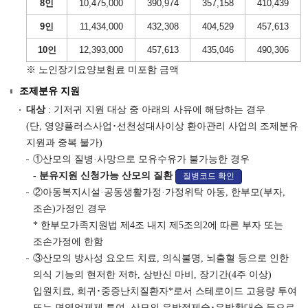
8인
10,475,000
390,974
357,158
410,439
9인
11,434,000
432,308
404,529
457,613
10인
12,393,000
457,613
435,046
490,306
※ 노인장기요양보험료 미포함 금액
조제분유 지원
대상
: 기저귀 지원 대상 중 아래의 사유에 해당하는 경우
(단, 영양플러스사업･선천성대사이상 환아관리 사업의 조제분유
지원과 중복 불가)
①산모의 질병·사망으로 모유수유가 불가능한 경우
- 분유지원 신청가능 산모의 질환
질병코드 확인
②아동복지시설·공동생활가정·가정위탁 아동, 한부모(부자,
조손)가정인 경우
* 한부모가족지원법 제4조 내지 제5조의2에 따른 부자 또는
조손가정에 한함
③산모의 방사성 요오드 치료, 의식불명, 뇌출혈 등으로 인한
의식 기능의 현저한 저하, 상반신 마비, 장기간(4주 이상)
입원치료, 희귀･중증난치질환자*로서 스테로이드 고용량 투여
또는 면역억제제 투여, 산모의 유방절제술･유방확대술 등으로