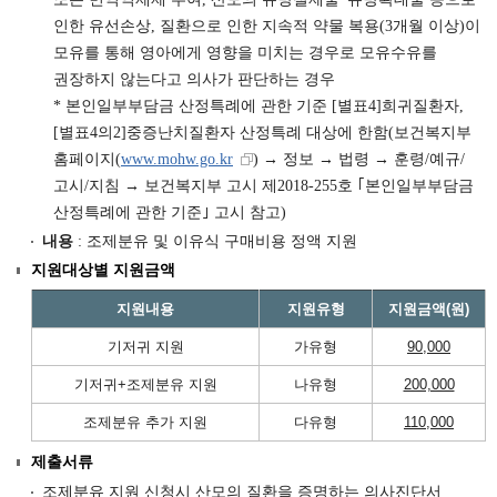
인한 유선손상, 질환으로 인한 지속적 약물 복용(3개월 이상)이
모유를 통해 영아에게 영향을 미치는 경우로 모유수유를
권장하지 않는다고 의사가 판단하는 경우
* 본인일부부담금 산정특례에 관한 기준 [별표4]희귀질환자,
[별표4의2]중증난치질환자 산정특례 대상에 한함(보건복지부
홈페이지(
www.mohw.go.kr
) → 정보 → 법령 → 훈령/예규/
고시/지침 → 보건복지부 고시 제2018-255호 ｢본인일부부담금
산정특례에 관한 기준｣ 고시 참고)
내용
: 조제분유 및 이유식 구매비용 정액 지원
지원대상별 지원금액
지원내용
지원유형
지원금액(원)
기저귀 지원
가유형
90,000
기저귀+조제분유 지원
나유형
200,000
조제분유 추가 지원
다유형
110,000
제출서류
조제분유 지원 신청시 산모의 질환을 증명하는 의사진단서