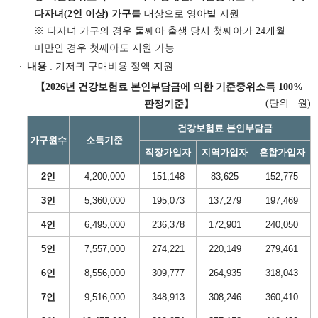
다자녀(2인 이상) 가구
를 대상으로 영아별 지원
※ 다자녀 가구의 경우 둘째아 출생 당시 첫째아가 24개월
미만인 경우 첫째아도 지원 가능
내용
: 기저귀 구매비용 정액 지원
【2026년 건강보험료 본인부담금에 의한 기준중위소득 100%
(단위 : 원)
판정기준】
건강보험료 본인부담금
가구원수
소득기준
직장가입자
지역가입자
혼합가입자
2인
4,200,000
151,148
83,625
152,775
3인
5,360,000
195,073
137,279
197,469
4인
6,495,000
236,378
172,901
240,050
5인
7,557,000
274,221
220,149
279,461
6인
8,556,000
309,777
264,935
318,043
7인
9,516,000
348,913
308,246
360,410