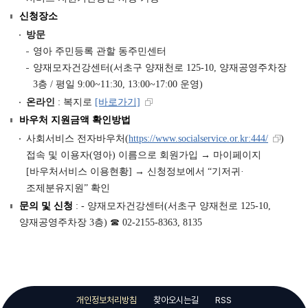
신청장소
방문
영아 주민등록 관할 동주민센터
양재모자건강센터(서초구 양재천로 125-10, 양재공영주차장
3층 / 평일 9:00~11:30, 13:00~17:00 운영)
온라인
: 복지로
[바로가기]
바우처 지원금액 확인방법
사회서비스 전자바우처(
https://www.socialservice.or.kr:444/
)
접속 및 이용자(영아) 이름으로 회원가입 → 마이페이지
[바우처서비스 이용현황] → 신청정보에서 “기저귀·
조제분유지원” 확인
문의 및 신청
: - 양재모자건강센터(서초구 양재천로 125-10,
양재공영주차장 3층) ☎ 02-2155-8363, 8135
개인정보처리방침
찾아오시는길
RSS