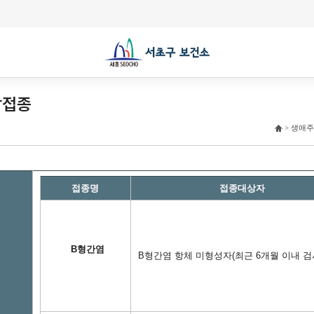
방접종
> 생애주
접종명
접종대상자
B형간염
B형간염 항체 미형성자(최근 6개월 이내 검