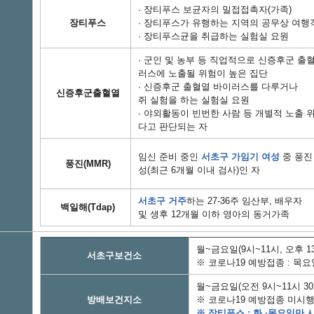
· 장티푸스 보균자의 밀접접촉자(가족)
장티푸스
· 장티푸스가 유행하는 지역의 공무상 여행
· 장티푸스균을 취급하는 실험실 요원
· 군인 및 농부 등 직업적으로 신증후군 출
러스에 노출될 위험이 높은 집단
· 신증후군 출혈열 바이러스를 다루거나
신증후군출혈열
쥐 실험을 하는 실험실 요원
· 야외활동이 빈번한 사람 등 개별적 노출 
다고 판단되는 자
임신 준비 중인
서초구 가임기 여성
중 풍진
풍진(MMR)
성(최근 6개월 이내 검사)인 자
서초구 거주
하는 27-36주 임산부, 배우자
백일해(Tdap)
및 생후 12개월 이하 영아의 동거가족
월~금요일(9시~11시, 오후 13
서초구보건소
※ 코로나19 예방접종 : 목요일
월~금요일(오전 9시~11시 30분
방배보건지소
※ 코로나19 예방접종 미시
※ 장티푸스 : 화 ·목요일만 