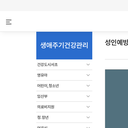
성인예
생애주기건강관리
건강도시서초
영유아
어린이,청소년
임산부
의료비지원
청.장년