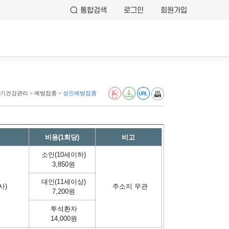
통합검색
로그인
회원가입
기건강관리 > 예방접종 >
성인예방접종
비용(1회당)
비고
소인(10세이하)
3,850원
대인(11세이상)
사)
주소지 무관
7,200원
투석환자
14,000원