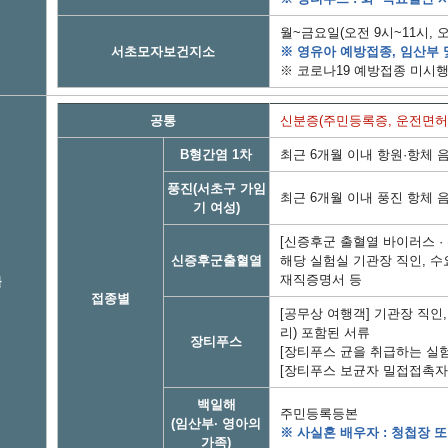
월~금요일(오전 9시~11시, 오
서초모자보건지소
※ 영유아 예방접종, 임산부 
※ 코로나19 예방접종 미시
공통
신분증(주민등록증, 운전면허
B형간염 1차
최근 6개월 이내 항원·항체 
풍진(서초구 가임
최근 6개월 이내 풍진 항체 
기 여성)
[신증후군 출혈열 바이러스 ·
신증후군출혈열
해당 실험실 기관장 직인, 수
재직증명서 등
물
접종별
[공무상 여행객] 기관장 직인
리) 포함된 서류
장티푸스
[장티푸스 균을 취급하는 실
[장티푸스 보균자 밀접접촉자
백일해
주민등록등본
(임산부· 영아의
※ 사실혼 배우자 : 청첩장 
가족)