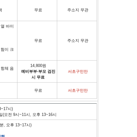
객
무료
주소지 무관
혈열 바이
무료
주소지 무관
위험이 크
14,800원
 항체 음
예비부부·부모 검진
서초구민만
시 무료
무료
서초구민만
~17시)
(오전 9시~11시, 오후 13~16시
, 오후 13~17시)
행
시행