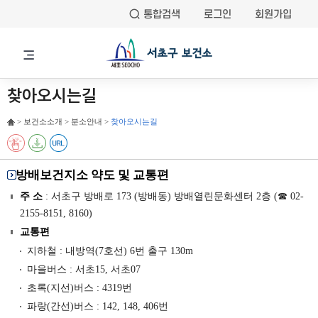
통합검색
로그인
회원가입
찾아오시는길
> 보건소소개 > 분소안내 >
찾아오시는길
방배보건지소 약도 및 교통편
주 소
: 서초구 방배로 173 (방배동) 방배열린문화센터 2층 (☎ 02-
2155-8151, 8160)
교통편
지하철 : 내방역(7호선) 6번 출구 130m
마을버스 : 서초15, 서초07
초록(지선)버스 : 4319번
파랑(간선)버스 : 142, 148, 406번