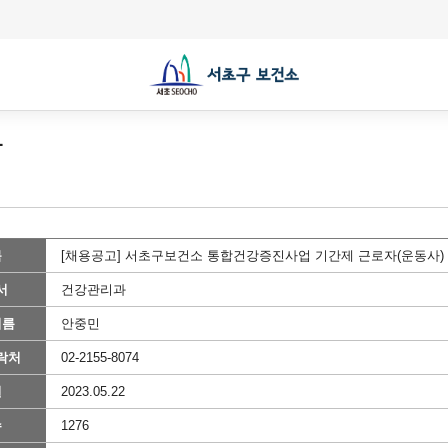
항
목
[채용공고] 서초구보건소 통합건강증진사업 기간제 근로자(운동사)
서
건강관리과
이름
안중민
락처
02-2155-8074
일
2023.05.22
수
1276