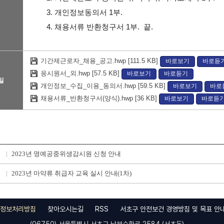
3. 개인정보동의서 1부.
4. 채용서류 반환청구서 1부. 끝.
기간제근로자_채용_공고.hwp [111.5 KB]
바로보기
바로듣
응시원서_외.hwp [57.5 KB]
바로보기
바로듣기
일
개인정보_수집_이용_동의서.hwp [59.5 KB]
바로보기
바로
채용서류_반환청구서(양식).hwp [36 KB]
바로보기
바로듣
2023년 명예공중위생감시원 신청 안내
2023년 마약류 취급자 교육 실시 안내(1차)
정보처리방침
찾아오시는길
RSS
서초구 안전보건 경영방침 및 목표 안