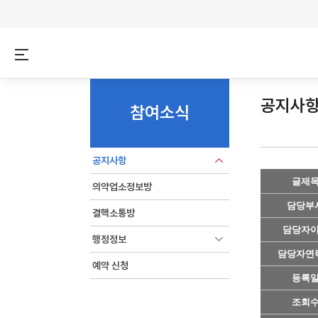
공지사
참여소식
공지사항
글제
의약업소정보방
담당부
결핵소통방
담당자
행정정보
담당자연
예약 신청
등록
조회