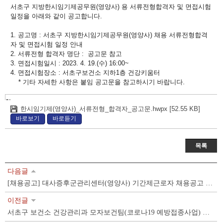
글
서초구 지방한시임기제공무원(영양사) 용 서류전형합격자 및 면접시험
내
일정을 아래와 같이 공고합니다.
용
1. 공고명 : 서초구 지방한시임기제공무원(영양사) 채용 서류전형합격
자 및 면접시험 일정 안내
2. 서류전형 합격자 명단 : 공고문 참고
3. 면접시험일시 : 2023. 4. 19.(수) 16:00~
4. 면접시험장소 : 서초구보건소 지하1층 건강키움터
* 기타 자세한 사항은 붙임 공고문을 참고하시기 바랍니다.
첨
한시임기제(영양사)_서류전형_합격자_공고문.hwpx [52.55 KB]
부
바로보기
바로듣기
파
일
목록
다음글
[채용공고] 대사증후군관리센터(영양사) 기간제근로자 채용공고 - 만성질환관리팀
이전글
서초구 보건소 건강관리과 모자보건팀(코로나19 예방접종사업) 기간제근로자 채용 공고