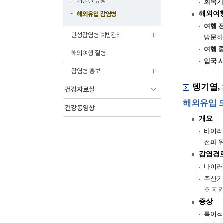
겨울철 유행
회복기
해외여행
해외유입 감염병
여행 
만성감염병 예방관리
방문하
여행 
해외여행 질병
입국 
감염병 홍보
뎅기열,
건강자료실
해외유입 
건강동영상
개요
바이러
전파 
감염경
바이러
주산기
※ 지
증상
특이적