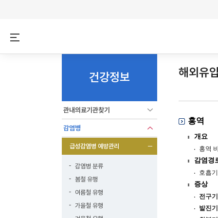
해외유입
건강정보
관내의료기관찾기
홍역
감염병
개요
급성감염병 예방관리
홍역 
감염경
감염병 분류
호흡기
봄철 유행
증상
여름철 유행
전구기
가을철 유행
발진기