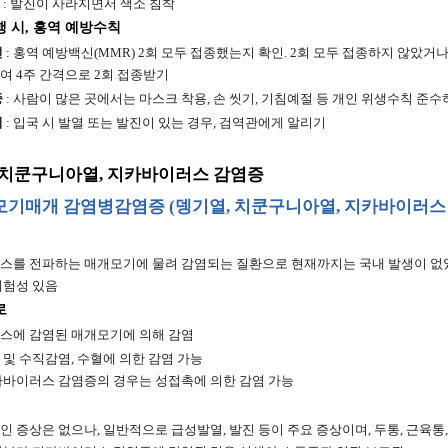
: 발진이 사라지면서 색소 침착
 시, 홍역 예방수칙
전
: 홍역 예방백신(MMR) 2회 모두 접종했는지 확인. 2회 모두 접종하지 않았거나
여 4주 간격으로 2회 접종받기
중
: 사람이 많은 곳에서는 마스크 착용, 손 씻기, 기침예절 등 개인 위생수칙 준
시
: 입국 시 발열 또는 발진이 있는 경우, 검역관에게 알리기
 치쿤구니아열, 지카바이러스 감염증
모기매개 감염병감염증 (뎅기열, 치쿤구니아열, 지카바이러스
스를 전파하는 매개모기에 물려 감염되는 질환으로 현재까지는 국내 발생이 없었
위험성 있음
로
스에 감염된 매개모기에 의해 감염
 및 수직감염, 수혈에 의한 감염 가능
카바이러스 감염증의 경우는 성접촉에 의한 감염 가능
인 증상은 없으나, 일반적으로 급성발열, 발진 등이 주요 증상이며, 두통, 근육통