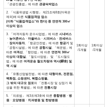
「관광진흥법」에 따른
관광숙박업소
2. 「식품위생법 시행령」 제21조제8호(마목은
제외)에 따른
식품접객업 업소
(이하 "식품접객업소"라 한다) 중 연면적 300㎡
이상의 업소
3. 「여객자동차 운수사업법」에 따른
시내버스
ㆍ농어촌버스ㆍ마을버스ㆍ시외버스ㆍ전세버스
ㆍ장의자동차
, 「항공안전법」에 따른
항공기
및
1회이상
1회이상
「공항시설법」에 따른
공항시설
, 「해운법」에
/1개월
/2개월
따른
여객선
, 「항만법」에 따른
연면적 300㎡
이상의 대합실
, 「철도사업법」 및 「도시철도
법」에 따른
여객운송 철도차량과 역사(驛舍) 및
역 시설
4. 「유통산업발전법」에 따른
대형마트, 전문점,
백화점, 쇼핑센터, 복합쇼핑몰,
그 밖의 대규모 점포
와 「전통시장 및 상점가 육
성을 위한 특별법」에 따른
전통시장
5. 「의료법」 제3조제3호에 따른
종합병원ㆍ병
원ㆍ요양병원ㆍ치과병원 및 한방병원