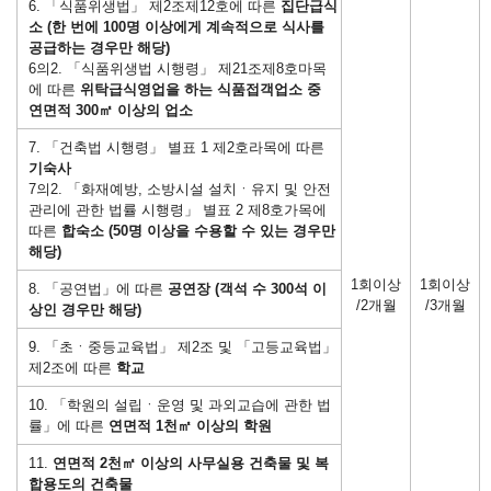
6. 「식품위생법」 제2조제12호에 따른
집단급식
소 (한 번에 100명 이상에게 계속적으로 식사를
공급하는 경우만 해당)
6의2. 「식품위생법 시행령」 제21조제8호마목
에 따른
위탁급식영업을 하는 식품접객업소 중
연면적 300㎡ 이상의 업소
7. 「건축법 시행령」 별표 1 제2호라목에 따른
기숙사
7의2. 「화재예방, 소방시설 설치ㆍ유지 및 안전
관리에 관한 법률 시행령」 별표 2 제8호가목에
따른
합숙소 (50명 이상을 수용할 수 있는 경우만
해당)
1회이상
1회이상
8. 「공연법」에 따른
공연장 (객석 수 300석 이
/2개월
/3개월
상인 경우만 해당)
9. 「초ㆍ중등교육법」 제2조 및 「고등교육법」
제2조에 따른
학교
10. 「학원의 설립ㆍ운영 및 과외교습에 관한 법
률」에 따른
연면적 1천㎡ 이상의 학원
11.
연면적 2천㎡ 이상의 사무실용 건축물 및 복
합용도의 건축물