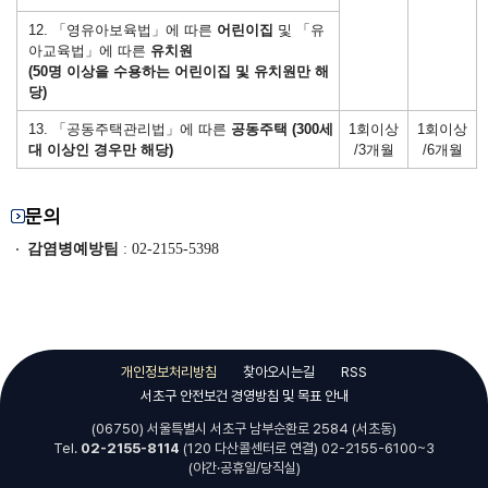
12. 「영유아보육법」에 따른
어린이집
및 「유
아교육법」에 따른
유치원
(50명 이상을 수용하는 어린이집 및 유치원만 해
당)
13. 「공동주택관리법」에 따른
공동주택 (300세
1회이상
1회이상
대 이상인 경우만 해당)
/3개월
/6개월
문의
감염병예방팀
: 02-2155-5398
개인정보처리방침
찾아오시는길
RSS
서초구 안전보건 경영방침 및 목표 안내
(06750) 서울특별시 서초구 남부순환로 2584 (서초동)
Tel.
02-2155-8114
(120 다산콜센터로 연결) 02-2155-6100~3
(야간·공휴일/당직실)