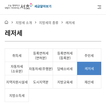
지방세 소개
지방세의 종류
레저세
레저세
등록면허세
등록면허세
취득세
주민세
(면허분)
(등록분)
자동차세
레저세
자동차세(주행분)
담배소비세
(소유분)
지역자원시설세
도시지역분
지방교육세
재산세
지방소득세