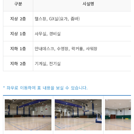
구분
시설명
지상 2층
헬스장, GX실(요가, 줌바)
지상 1층
사무실, 경비실
지하 1층
안내데스크, 수영장, 락커룸, 샤워장
지하 2층
기계실, 전기실