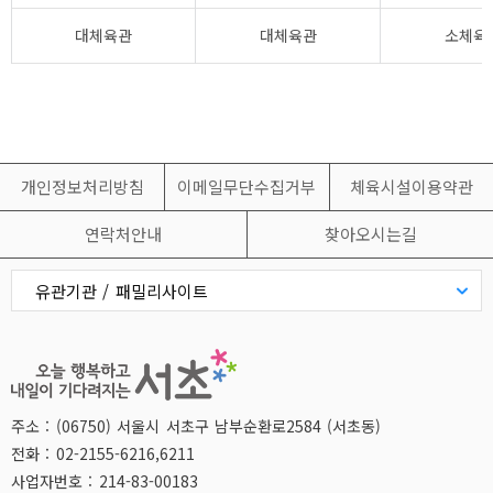
대체육관
대체육관
소체육
개인정보처리방침
이메일무단수집거부
체육시설이용약관
연락처안내
찾아오시는길
유관기관 / 패밀리사이트
공정거래위원회
근로복지공단
HCN 서초방송
방배경찰서
주소 : (06750) 서울시 서초구 남부순환로2584 (서초동)
전화 : 02-2155-6216,6211
법제처
사업자번호 : 214-83-00183