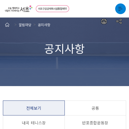
알림마당
공지사항
>
>
공지사항
전체보기
공통
내곡 테니스장
반포종합운동장