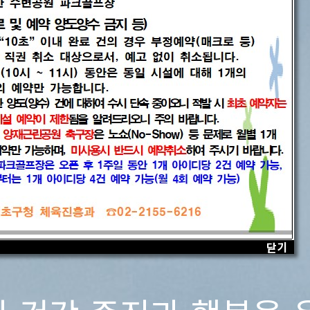
매헌 시민의숲 양재테니스장
센터소개
이용안내
프로그램 안내
청계산수변공원파크골프장
센터소개
닫기
닫기
닫기