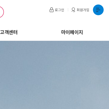
로그인
회원가입
고객센터
마이페이지
문(FAQ)
규강좌안내
반포종합운동장 테니스장
모바일회원카드
묻고답하기(Q&A)
포토갤러리
반포체육센터
센터소개
센터소개
이용안내
이용안내
프로그램 안내
프로그램 안내
서초구민체육센터
서초종합체육
센터소개
센터소개
이용안내
이용안내
대관안내
프로그램 안내
아기스포츠단
국민체력100