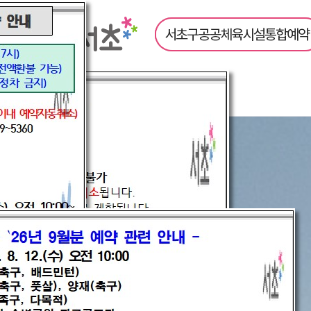
내
알림마당
공지사항
반포종합운동장
자주묻는질
신
센터소개
셔틀버스안내
이용안내
프로그램 안내
방배열린문화센터
센터소개
이용안내
프로그램 안내