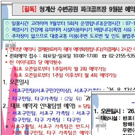
33℃
대관신청
체육시설안
대관신청
내곡 테니스장
센터소개
이용안내
프로그램 안내
방배배수지체육공원
센터소개
이용안내
프로그램 안내