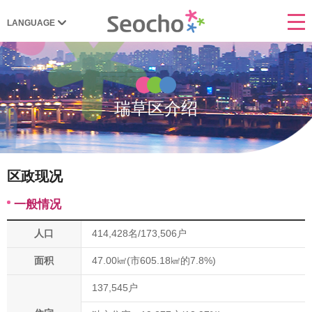
瑞草区介绍
区政现况
一般情况
人口
414,428名/173,506户
面积
47.00㎢(市605.18㎢的7.8%)
137,545户