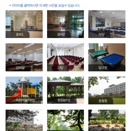
* 이미지를 클릭하시면 자세한 사진을 보실수 있습니다.
로비1
로비2
식당
강의실
강당
당구장,
포켓볼장
어린이놀이터1
정원쉼터1
운동장