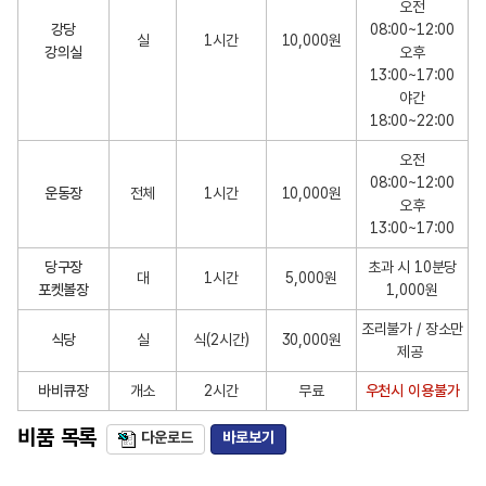
오전
이
강당
08:00~12:00
용
실
1시간
10,000원
강의실
오후
료
13:00~17:00
안
야간
내
18:00~22:00
오전
08:00~12:00
운동장
전체
1시간
10,000원
오후
13:00~17:00
당구장
초과 시 10분당
대
1시간
5,000원
포켓볼장
1,000원
조리불가 / 장소만
식당
실
식(2시간)
30,000원
제공
바비큐장
개소
2시간
무료
우천시 이용불가
비품 목록
다운로드
바로보기