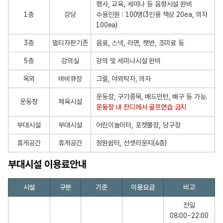
행사, 교육, 세미나 등 음향시설 완비
1층
강당
수용인원 : 100명(3인용 책상 20ea, 의자
100ea)
3층
멀티자판기존
음료, 스낵, 라면, 햇반, 조미료 등
5층
강의실
강의 및 세미나시설 완비
옥외
바비큐장
그릴, 야외탁자, 의자
운동장, 구기종목, 배드민턴, 배구 등 가능.
운동장
체육시설
운동장 내 잔디에서 골프연습 금지
부대시설
부대시설
어린이놀이터, 포켓볼장, 당구장
휴게공간
휴게공간
정원쉼터, 선셋라운지(4층)
부대시설 이용료안내
부
시설
구분
기준
이용요금
비고
대
시
전일
08:00~22:00
설