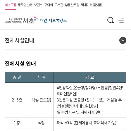
서초구청
동주민센터
보건소
구의회
도서관
부동산포털
빅데이터 플랫폼
전체시설안내
전체시설 안내
전
층 별
시 설
개 요
체
시
4인용객실(온돌형/침대형) - 원룸[정원4인/
최대인원5인]
설
2~5층
객실(콘도형)
8인용객실(온돌형+침대) - 방1, 거실겸 주
안
방[정원8인/최대인원10명]
내
※ 주방기구 및 샤워시설 완비
1층
식당
좌석 60석 (단체이용시 교대식사 가능)