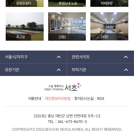
운동장쉼터
휴양소내 노송
바베큐장
(4층)
족구장
(3층)
선셋라운지
멀티자판기존
서울시/자치구
관련사이트
유관기관
위탁기관
이용안내
개인정보처리방침
찾아오시는길
RSS
(32151) 충남 태안군 남면 안면대로 571-12
TEL : 041-673-8470~3
COPYRIGHTS 2026 SEOCHO SEOUL KOREA, ALL RIGHT RESERVED.