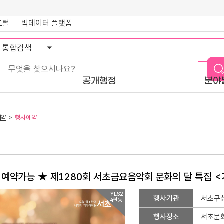
포털
빅데이터 플랫폼
통
합
검
색
공개행정
분야
예약
행사예약
 예약가능 ★ 제1280회 서초금요음악회 문화의 달 특집 
행
YES2
행사기관
서초구
4연동
사
예
행사장소
서초문