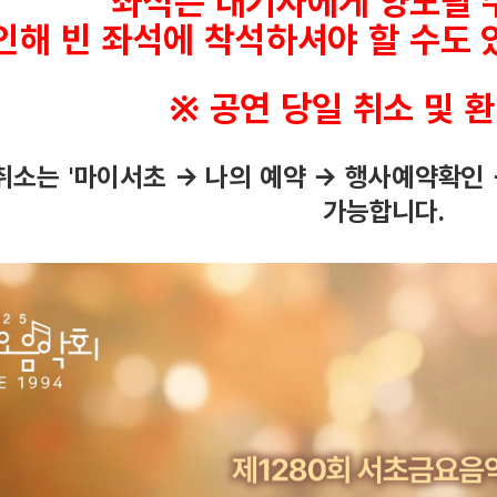
좌석은 대기자에게 양도될 
기
인해 빈 좌석에 착석하셔야 할 수도
간
,
전
※ 공연 당일 취소 및 
화
문
의
취소는 '마이서초 → 나의 예약
→ 행사예약확인 
,
가능합니다.
관
련
사
이
트
정
보