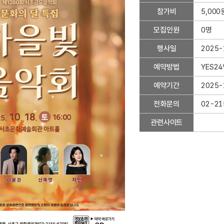
약
참가비
5,000
상
세
모집인원
0명
정
보
행사일
2025-
-
예약방법
YES2
행
사
예약기간
2025-
기
관
전화문의
02-21
,
관련사이트
관
리
부
서
,
행
사
장
소
,