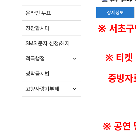
상세정보
온라인 투표
※ 서초구
칭찬합시다
SMS 문자 신청/해지
※ 티켓
적극행정
청탁금지법
증빙자료
고향사랑기부제
※ 공연 