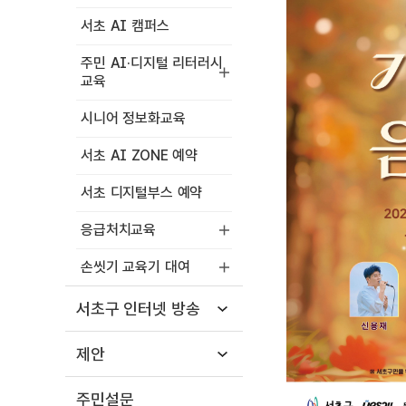
서초 AI 캠퍼스
주민 AI·디지털 리터러시
교육
시니어 정보화교육
서초 AI ZONE 예약
서초 디지털부스 예약
응급처치교육
손씻기 교육기 대여
서초구 인터넷 방송
제안
주민설문