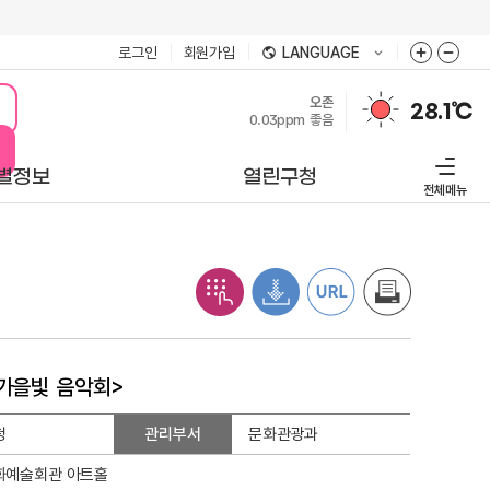
로그인
회원가입
LANGUAGE
오존
28.1℃
0.03ppm
좋음
별정보
열린구청
전체메뉴
<가을빛 음악회>
청
관리부서
문화관광과
화예술회관 아트홀