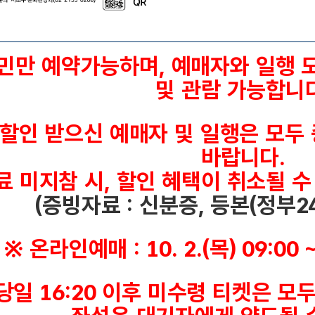
참
가
비
민만 예약가능하며, 예매자와 일행 
,
모
및 관람 가능합니다
집
인
원
 할인 받으신 예매자 및 일행은 모
,
바랍니다.
행
사
 미지참 시, 할인 혜택이 취소될 수
일
(증빙자료 : 신분증, 등본(정부24
,
예
약
※ 온라인예매 : 10. 2.(목) 09:00 ~
방
법
,
당일 16:20 이후 미수령 티켓은 모
예
약