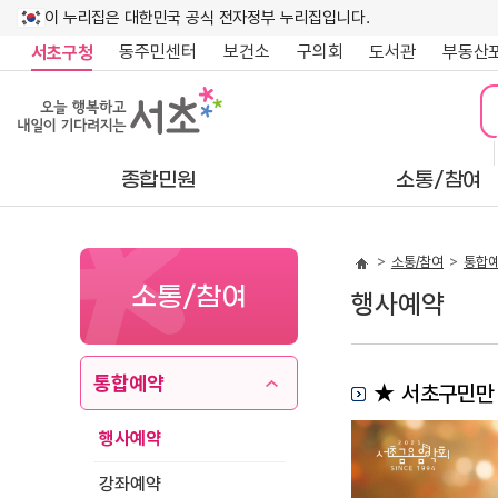
이 누리집은 대한민국 공식 전자정부 누리집입니다.
동주민센터
보건소
구의회
도서관
부동산
서초구청
종합민원
소통/참여
소통/참여
통합
소통/참여
행사예약
통합예약
★ 서초구민만
행사예약
강좌예약